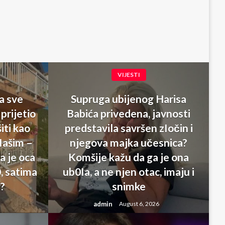
VIJESTI
a sve
Supruga ubijenog Harisa
 prijetio
Babića privedena, javnosti
šiti kao
predstavila savršen zIočin i
pIašim –
njegova majka učesnica?
la je oca
Komšije kažu da ga je ona
0, satima
ub0Ia, a ne njen otac, imaju i
v?
snimke
admin
August 6, 2026