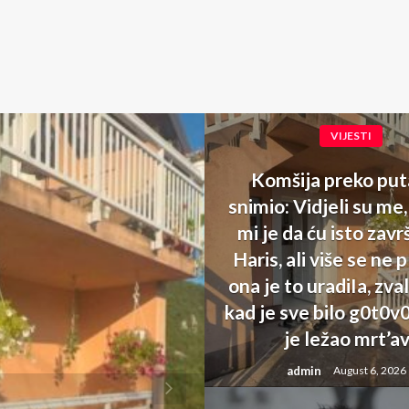
VIJESTI
Komšija preko put
snimio: Vidjeli su me,
mi je da ću isto zavr
Haris, ali više se ne 
ona je to uradiIa, zva
kad je sve bilo g0t0v
je ležao mrt’a
admin
August 6, 2026