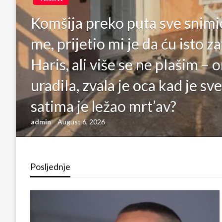
Komšija preko puta sve snimio
me, prijetio mi je da ću isto za
Haris, ali više se ne pIašim – o
uradiIa, zvala je oca kad je sv
satima je ležao mrt’av?
admin
August 6, 2026
Posljednje