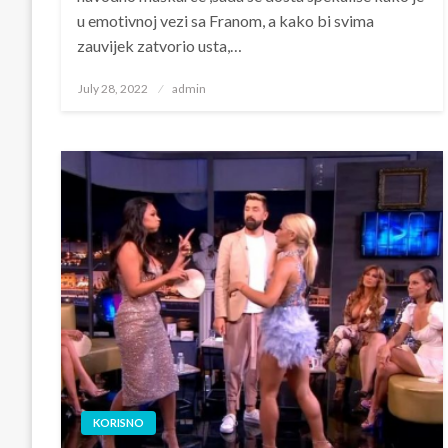
u emotivnoj vezi sa Franom, a kako bi svima
zauvijek zatvorio usta,…
Posted
July 28, 2022
admin
on
KORISNO