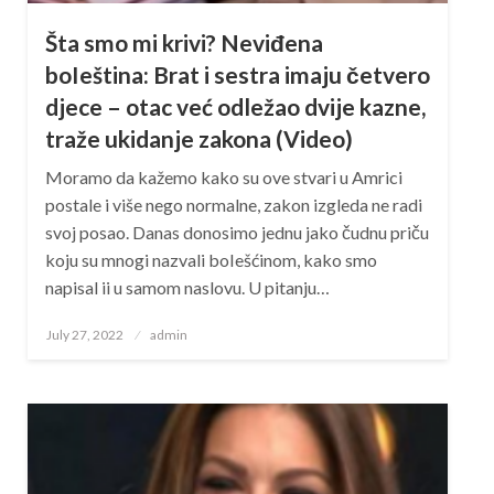
Šta smo mi krivi? Neviđena
boIeština: Brat i sestra imaju četvero
djece – otac već odležao dvije kazne,
traže ukidanje zakona (Video)
Moramo da kažemo kako su ove stvari u Amrici
postale i više nego normalne, zakon izgleda ne radi
svoj posao. Danas donosimo jednu jako čudnu priču
koju su mnogi nazvali boIešćinom, kako smo
napisal ii u samom naslovu. U pitanju…
Posted
July 27, 2022
admin
on