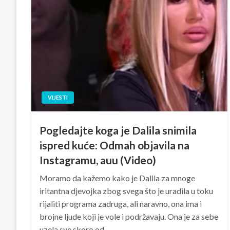
VIJESTI
Pogledajte koga je Dalila snimila
ispred kuće: Odmah objavila na
Instagramu, auu (Video)
Moramo da kažemo kako je Dalila za mnoge
iritantna djevojka zbog svega što je uradila u toku
rijaliti programa zadruga, ali naravno, ona ima i
brojne ljude koji je vole i podržavaju. Ona je za sebe
uzela sve skoro od…