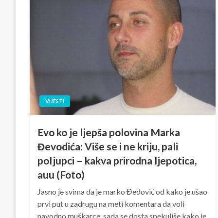
VIJESTI
Evo ko je ljepša polovina Marka
Đevodića: Više se i ne kriju, pali
poIjupci – kakva prirodna ljepotica,
auu (Foto)
Jasno je svima da je marko Đedović od kako je ušao
prvi put u zadrugu na meti komentara da voli
navodno muškarce ,sada se dosta spekuliše kako je