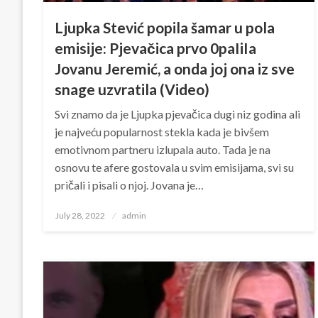
Ljupka Stević popila šamar u pola
emisije: Pjevačica prvo 0paIiIa
Jovanu Jeremić, a onda joj ona iz sve
snage uzvratila (Video)
Svi znamo da je Ljupka pjevačica dugi niz godina ali
je najveću popularnost stekla kada je bivšem
emotivnom partneru izlupala auto. Tada je na
osnovu te afere gostovala u svim emisijama, svi su
pričali i pisali o njoj. Jovana je…
Posted
July 28, 2022
admin
on