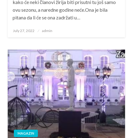
kako će neki članovi žirija biti prisutni tu još samo
ovu sezonu, a naredne godine neće.Ona je bila
pitana da li će se ona zadržati u…
Posted
July 27, 2022
admin
on
MAGAZIN