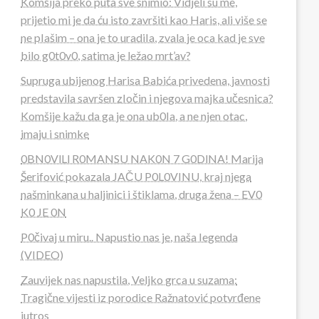
Komšija preko puta sve snimio: Vidjeli su me,
prijetio mi je da ću isto završiti kao Haris, ali više se
ne pIašim – ona je to uradiIa, zvala je oca kad je sve
bilo g0t0v0, satima je ležao mrt’av?
Supruga ubijenog Harisa Babića privedena, javnosti
predstavila savršen zIočin i njegova majka učesnica?
Komšije kažu da ga je ona ub0Ia, a ne njen otac,
imaju i snimke
0BN0VlLl R0MANSU NAK0N 7 G0DlNA! Marija
Šerifović pokazala JAČU P0L0VINU, kraj njega
našminkana u haljinici i štiklama, druga žena – EV0
K0 JE 0N
P0čivaj u miru.. Napustio nas je, naša Iegenda
(VIDEO)
Zauvijek nas napustila, Veljko grca u suzama:
Tragične vijesti iz porodice Ražnatović potvrđene
jutros