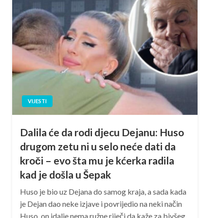
VIJESTI
Dalila će da rodi djecu Dejanu: Huso
drugom zetu ni u selo neće dati da
kroči – evo šta mu je kćerka radila
kad je došla u Šepak
Huso je bio uz Dejana do samog kraja, a sada kada
je Dejan dao neke izjave i povrijedio na neki način
Huso, on idalje nema ružne riječi da kaže za bivšeg