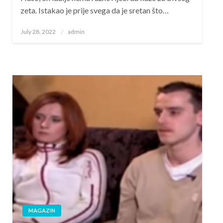
zeta. Istakao je prije svega da je sretan što…
Posted
July 28, 2022
admin
on
MAGAZIN