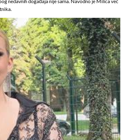
zbog nedavnih događaja nije sama. Navodno je Milica već
tnika.