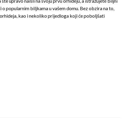
e upravo naišli na svoju prvu orhideju, a istražujete biljni
jući o popularnim biljkama u vašem domu. Bez obzira na to,
orhideja, kao i nekoliko prijedloga koji će poboljšati