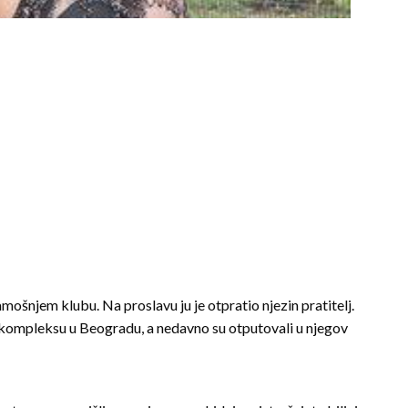
amošnjem klubu. Na proslavu ju je otpratio njezin pratitelj.
 kompleksu u Beogradu, a nedavno su otputovali u njegov