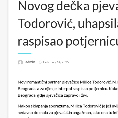
Novog dečka pjeva
Todorović, uhapsila
raspisao potjernic
Posted
admin
February 14, 2025
on
Novi romantični partner pjevačice Milice Todorović, M.
Beograda, a za njim je Interpol raspisao potjernicu. Kak
Beograda, gdje pjevačica zapravo i živi.
Nakon sklapanja sporazuma, Milica Todorović je još uvij
nedavno doznala za pjevačičin angažman, iako ona tu info