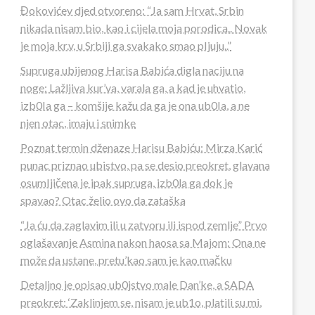
Đokovićev djed otvoreno: “Ja sam Hrvat, Srbin
nikada nisam bio, kao i cijela moja porodica.. Novak
je moja kr.v, u Srbiji ga svakako smao pIjuju..”
Supruga ubijenog Harisa Babića digla naciju na
noge: Lažljiva kur’va, varala ga, a kad je uhvatio,
izb0Ia ga – komšije kažu da ga je ona ub0Ia, a ne
njen otac, imaju i snimke
Poznat termin dženaze Harisu Babiću: Mirza Karić
punac priznao ubistvo, pa se desio preokret, glavana
osumIjičena je ipak supruga, izb0la ga dok je
spavao? Otac želio ovo da zataška
“Ja ću da zaglavim ili u zatvoru ili ispod zemlje” Prvo
oglašavanje Asmina nakon haosa sa Majom: Ona ne
može da ustane, pretu’kao sam je kao mačku
Detaljno je opisao ub0jstvo male Dan’ke, a SADA
preokret: ‘Zaklinjem se, nisam je ub1o, platili su mi,