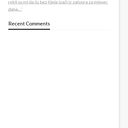
rekli su mi da ću bez tijela izaći iz zatvora za mjesec
dana…’
Recent Comments