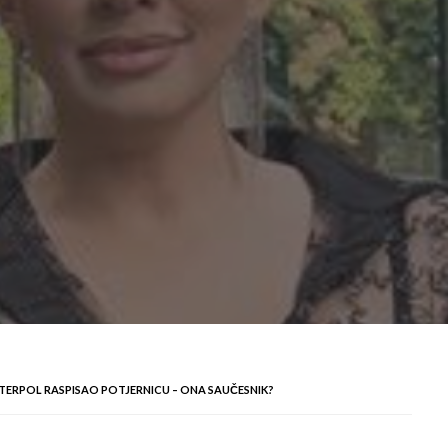
NTERPOL RASPISAO POTJERNICU – ONA SAUČESNIK?