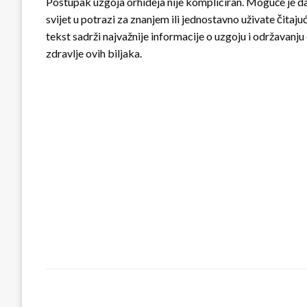
Postupak uzgoja orhideja nije kompliciran. Moguće je da st
svijet u potrazi za znanjem ili jednostavno uživate čita
tekst sadrži najvažnije informacije o uzgoju i održavanju 
zdravlje ovih biljaka.