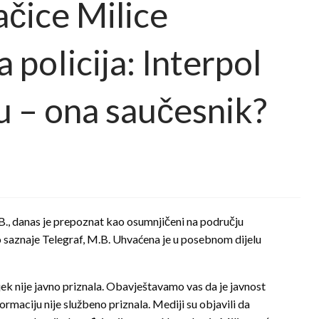
čice Milice
 poIicija: Interpol
u – ona saučesnik?
B., danas je prepoznat kao osumnjičeni na području
o saznaje Telegraf, M.B. Uhvaćena je u posebnom dijelu
ek nije javno priznala. Obavještavamo vas da je javnost
rmaciju nije službeno priznala. Mediji su objavili da