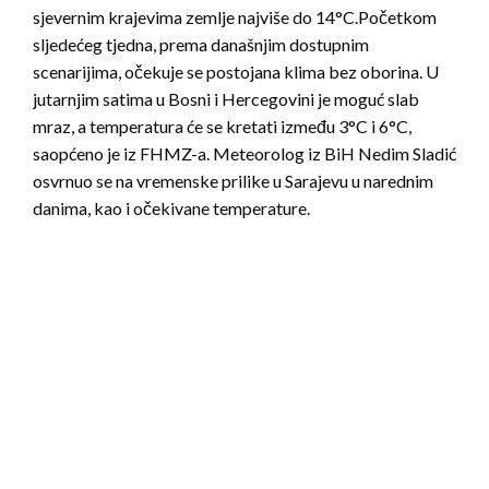
sjevernim krajevima zemlje najviše do 14°C.Početkom
sljedećeg tjedna, prema današnjim dostupnim
scenarijima, očekuje se postojana klima bez oborina. U
jutarnjim satima u Bosni i Hercegovini je moguć slab
mraz, a temperatura će se kretati između 3°C i 6°C,
saopćeno je iz FHMZ-a. Meteorolog iz BiH Nedim Sladić
osvrnuo se na vremenske prilike u Sarajevu u narednim
danima, kao i očekivane temperature.