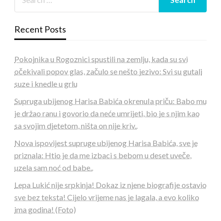
Recent Posts
Pokojnika u Rogoznici spustili na zemlju, kada su svi
očekivali popov glas, začulo se nešto jezivo: Svi su gutali
suze i knedle u grlu
Supruga ubijenog Harisa Babića okrenuIa priču: Babo mu
je držao ranu i govorio da neće umrijeti, bio je s njim kao
sa svojim djetetom, ništa on nije kriv..
Nova ispovijest supruge ubijenog Harisa Babića, sve je
priznala: Htio je da me izbaci s bebom u deset uveče,
uzela sam noć od babe..
Lepa Lukić nije srpkinja! Dokaz iz njene biografije ostavio
sve bez teksta! Cijelo vrijeme nas je lagala, a evo koliko
ima godina! (Foto)