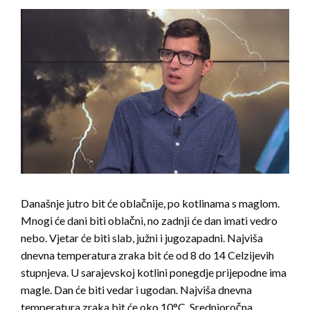
Današnje jutro bit će oblačnije, po kotlinama s maglom.
Mnogi će dani biti oblačni, no zadnji će dan imati vedro
nebo. Vjetar će biti slab, južni i jugozapadni. Najviša
dnevna temperatura zraka bit će od 8 do 14 Celzijevih
stupnjeva. U sarajevskoj kotlini ponegdje prijepodne ima
magle. Dan će biti vedar i ugodan. Najviša dnevna
temperatura zraka bit će oko 10°C. Srednjoročna