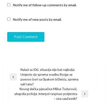
Notify me of follow-up comments by email.
Notify me of new posts by email.
Post
Nalazi su l0ši, situacija nije baš najbolja:
Umjesto da sprema svadbu Rozga se
navigation
Previous
ponovo bori sa 0pakom b0Iešću, sprema
Post
sah’ranu?
Novog dečka pjevačice Milice Todorović,
uhapsila poIicija: Interpol raspisao potjernicu
Next
– ona saučesnik?
Post