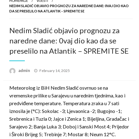
HOMEPAGE
VIJESTI
NEDIM SLADIĆ OBJAVIO PROGNOZU ZA NAREDNE DANE: 0VAJ DIO KAO
DA SE PRESELILO NA ATLANTIK – SPREMITE SE
Nedim Sladić objavio prognozu za
naredne dane: 0vaj dio kao da se
preselilo na Atlantik – SPREMITE SE
Posted
admin
February 14, 2025
on
Meteorolog iz BiH Nedim Sladić osvrnuo se na
vremenske prilike u Sarajevu u narednim tjednima, kao i
predviđene temperature. Temperatura zraka u 7 sati
iznosila je (°C): Sokolac -3; Ljevaonica -2; Bugojno -1;
Srebrenica i Tuzla 0; Jajce i Zenica 1; Bijeljina, Gradačac i
Sarajevo 2; Banja Luka 3; Doboj i Sanski Most 4; Prijedor
i Široki Brijeg 5; Trebinje 7; Mostar 8; Neum 12°C.