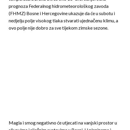
prognoza Federalnog hidrometeorološkog zavoda
(FHMZ) Bosne i Hercegovine ukazuje da će u subotu i
nedjelju polje visokog tlaka stvarati ujednačenu klimu, a
ovo polje nije dobro za sve tijekom zimske sezone.
Magla i smog negativno će utjecati na vanjski prostor u
slivovima i riječnim sustavima u Bosni. U planinama i