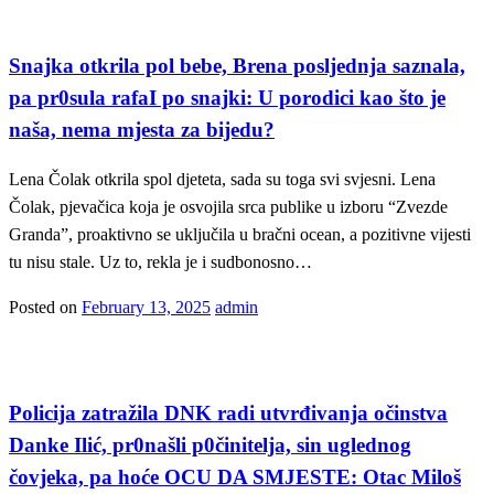
Showbizz
Snajka otkrila pol bebe, Brena posljednja saznala,
pa pr0sula rafaI po snajki: U porodici kao što je
naša, nema mjesta za bijedu?
Lena Čolak otkrila spol djeteta, sada su toga svi svjesni. Lena
Čolak, pjevačica koja je osvojila srca publike u izboru “Zvezde
Granda”, proaktivno se uključila u bračni ocean, a pozitivne vijesti
tu nisu stale. Uz to, rekla je i sudbonosno…
Posted on
February 13, 2025
admin
Korisno
Policija zatražila DNK radi utvrđivanja očinstva
Danke Ilić, pr0našli p0činitelja, sin uglednog
čovjeka, pa hoće OCU DA SMJESTE: Otac Miloš