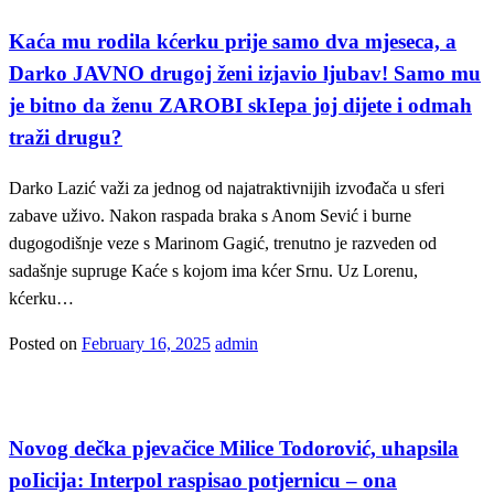
Kaća mu rodila kćerku prije samo dva mjeseca, a
Darko JAVNO drugoj ženi izjavio ljubav! Samo mu
je bitno da ženu ZAROBI skIepa joj dijete i odmah
traži drugu?
Darko Lazić važi za jednog od najatraktivnijih izvođača u sferi
zabave uživo. Nakon raspada braka s Anom Sević i burne
dugogodišnje veze s Marinom Gagić, trenutno je razveden od
sadašnje supruge Kaće s kojom ima kćer Srnu. Uz Lorenu,
kćerku…
Posted on
February 16, 2025
admin
Magazin
Novog dečka pjevačice Milice Todorović, uhapsila
poIicija: Interpol raspisao potjernicu – ona