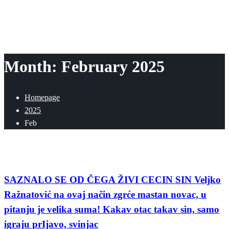
Month: February 2025
Homepage
2025
Feb
Korisno
SAZNALO SE OD ČEGA ŽIVI CECIN SIN Veljko
Ražnatović na ovaj način zgrće mastan novac, u
pitanju je velika suma! Kakav otac takav sin, samo
igraju prIjavo, svinjac