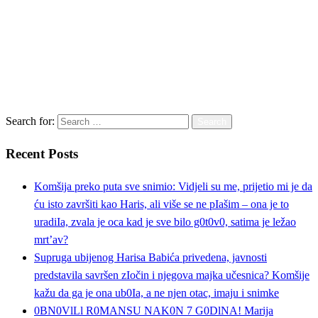
Search for:
Recent Posts
Komšija preko puta sve snimio: Vidjeli su me, prijetio mi je da
ću isto završiti kao Haris, ali više se ne pIašim – ona je to
uradiIa, zvala je oca kad je sve bilo g0t0v0, satima je ležao
mrt’av?
Supruga ubijenog Harisa Babića privedena, javnosti
predstavila savršen zIočin i njegova majka učesnica? Komšije
kažu da ga je ona ub0Ia, a ne njen otac, imaju i snimke
0BN0VlLl R0MANSU NAK0N 7 G0DlNA! Marija