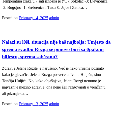
Temperatura zraka u 7 sati iznosila je (°C): Sokolac -3; Ljevaonica
-2; Bugojno -1; Srebrenica i Tuzla 0; Jajce i Zenica…
Posted on
February 14, 2025
admin
Korisno
Nalazi su l0ši, situacija nije baš najbolja: Umjesto da
sprema svadbu Rozga se ponovo bori sa 0pakom
b0Iešću, sprema sah’ranu?
Zdravlje Jelene Rozge je narušeno. Već je neko vrijeme poznato
kako je pjevačica Jelena Rozga posvećena Ivanu Huljiću, sinu
Tončija Huljića. No, kako objašnjava, Jeleni Rozgi trenutno je
najvažnije njezino zdravlje, ona nene želi razgovarati o vjenčanju,
ali priznaje da…
Posted on
February 13, 2025
admin