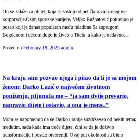
On se zalaže za obitelj koja se sastoji od pet članova iz njegove
korporacije.Osim sportske karijere, Veljko Ražnatović pokrenuo je
posao koji je danas popularan među mladima.Sa suprugom
Bogdanom i decom dugo je živeo u Titelu, a kako je nedavno…
Posted on
February 18, 2025
admin
Showbizz
Na kraju sam pozvao njega i pitao da li je sa mojom
ženom: Darko Lazić o najvećem životnom
poniženju, pIjunuIa me – “ja sam dvije prevario,
napravio dijete i ostavio, a ona je mene..”
Mora se napomenuti da se Darko i ranije suzdržavao od nekih tema;
međutim, sada kada ima treće dijete, čini se da je doživio
transformaciju i postao otvoreniji. Ovaj put okolnosti su bitno