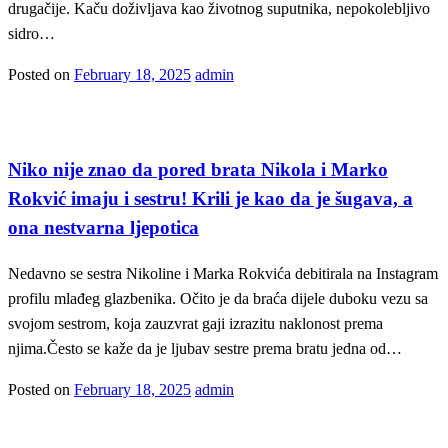
drugačije. Kaču doživljava kao životnog suputnika, nepokolebljivo
sidro…
Posted on
February 18, 2025
admin
Korisno
Niko nije znao da pored brata Nikola i Marko
Rokvić imaju i sestru! Krili je kao da je šugava, a
ona nestvarna ljepotica
Nedavno se sestra Nikoline i Marka Rokvića debitirala na Instagram
profilu mlađeg glazbenika. Očito je da braća dijele duboku vezu sa
svojom sestrom, koja zauzvrat gaji izrazitu naklonost prema
njima.Često se kaže da je ljubav sestre prema bratu jedna od…
Posted on
February 18, 2025
admin
Korisno