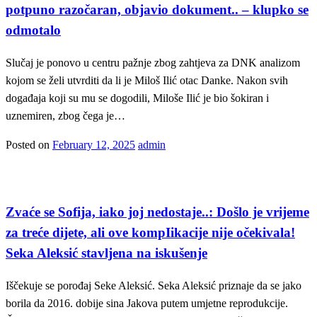
potpuno razočaran, objavio dokument.. – klupko se
odmotalo
Slučaj je ponovo u centru pažnje zbog zahtjeva za DNK analizom
kojom se želi utvrditi da li je Miloš Ilić otac Danke. Nakon svih
događaja koji su mu se dogodili, Miloše Ilić je bio šokiran i
uznemiren, zbog čega je…
Posted on
February 12, 2025
admin
Magazin
Zvaće se Sofija, iako joj nedostaje..: Došlo je vrijeme
za treće dijete, ali ove kompIikacije nije očekivala!
Seka Aleksić stavljena na iskušenje
Iščekuje se porođaj Seke Aleksić. Seka Aleksić priznaje da se jako
borila da 2016. dobije sina Jakova putem umjetne reprodukcije.