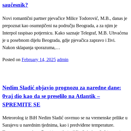
saučesnik?
Novi romantični partner pjevačice Milice Todorović, M.B., danas je
prepoznat kao osumnjičeni na području Beograda, a za njim je
Interpol raspisao potjernicu. Kako saznaje Telegraf, M.B. Uhvaćena
je u posebnom dijelu Beograda, gdje pjevačica zapravo i živi.
Nakon sklapanja sporazuma,…
Posted on
February 14, 2025
admin
Vijesti
Nedim Sladić objavio prognozu za naredne dane:
0vaj dio kao da se preselilo na Atlantik –
SPREMITE SE
Meteorolog iz BiH Nedim Sladić osvrnuo se na vremenske prilike u
Sarajevu u narednim tjednima, kao i predviđene temperature.