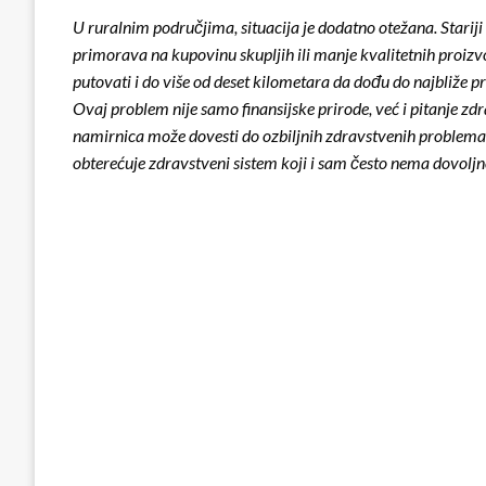
U ruralnim područjima, situacija je dodatno otežana. Stariji
primorava na kupovinu skupljih ili manje kvalitetnih proizvo
putovati i do više od deset kilometara da dođu do najbliže p
Ovaj problem nije samo finansijske prirode, već i pitanje zdra
namirnica može dovesti do ozbiljnih zdravstvenih problema, 
obterećuje zdravstveni sistem koji i sam često nema dovoljn