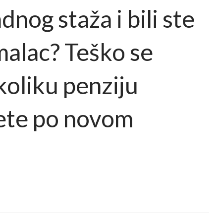
nog staža i bili ste
imalac? Teško se
koliku penziju
ete po novom