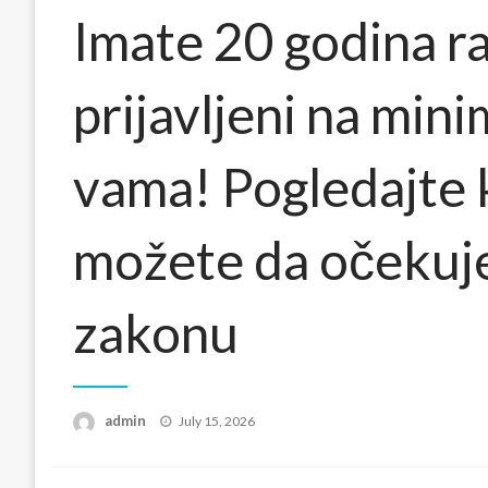
Imate 20 godina rad
prijavljeni na min
vama! Pogledajte 
možete da očekuj
zakonu
Posted
admin
July 15, 2026
on