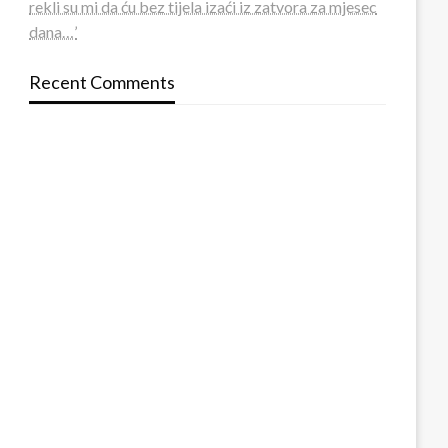
rekli su mi da ću bez tijela izaći iz zatvora za mjesec
dana…’
Recent Comments