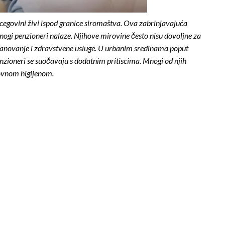
cegovini živi ispod granice siromaštva. Ova zabrinjavajuća
nogi penzioneri nalaze. Njihove mirovine često nisu dovoljne za
stanovanje i zdravstvene usluge. U urbanim sredinama poput
penzioneri se suočavaju s dodatnim pritiscima. Mnogi od njih
snovnom higijenom.