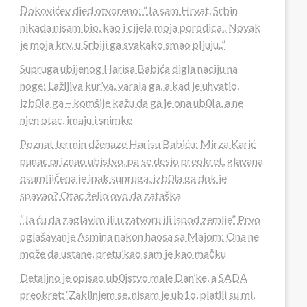
Đokovićev djed otvoreno: “Ja sam Hrvat, Srbin
nikada nisam bio, kao i cijela moja porodica.. Novak
je moja kr.v, u Srbiji ga svakako smao pIjuju..”
Supruga ubijenog Harisa Babića digla naciju na
noge: Lažljiva kur’va, varala ga, a kad je uhvatio,
izb0Ia ga – komšije kažu da ga je ona ub0Ia, a ne
njen otac, imaju i snimke
Poznat termin dženaze Harisu Babiću: Mirza Karić
punac priznao ubistvo, pa se desio preokret, glavana
osumIjičena je ipak supruga, izb0la ga dok je
spavao? Otac želio ovo da zataška
“Ja ću da zaglavim ili u zatvoru ili ispod zemlje” Prvo
oglašavanje Asmina nakon haosa sa Majom: Ona ne
može da ustane, pretu’kao sam je kao mačku
Detaljno je opisao ub0jstvo male Dan’ke, a SADA
preokret: ‘Zaklinjem se, nisam je ub1o, platili su mi,