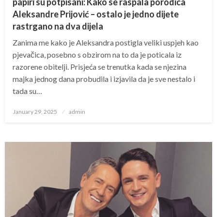
papiri su potpisani: Kako se raspala porodica
Aleksandre Prijović – ostalo je jedno dijete
rastrgano na dva dijela
Zanima me kako je Aleksandra postigla veliki uspjeh kao
pjevačica, posebno s obzirom na to da je poticala iz
razorene obitelji. Prisjeća se trenutka kada se njezina
majka jednog dana probudila i izjavila da je sve nestalo i
tada su…
Posted
January 29, 2025
admin
on