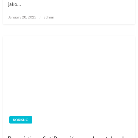
jako…
Posted
January 28, 2025
admin
on
KORISNO