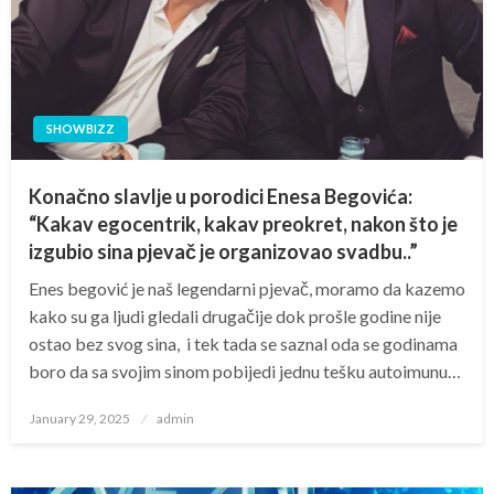
SHOWBIZZ
Konačno slavlje u porodici Enesa Begovića:
“Kakav egocentrik, kakav preokret, nakon što je
izgubio sina pjevač je organizovao svadbu..”
Enes begović je naš legendarni pjevač, moramo da kazemo
kako su ga ljudi gledali drugačije dok prošle godine nije
ostao bez svog sina, i tek tada se saznal oda se godinama
boro da sa svojim sinom pobijedi jednu tešku autoimunu…
Posted
January 29, 2025
admin
on