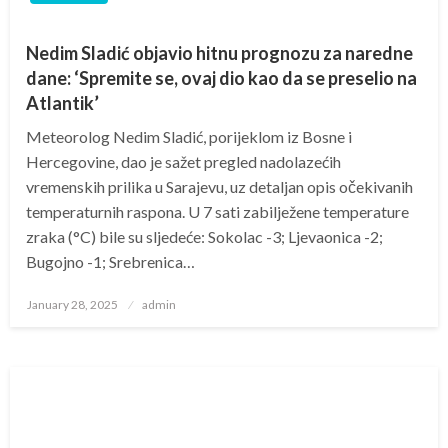
Nedim Sladić objavio hitnu prognozu za naredne
dane: ‘Spremite se, ovaj dio kao da se preselio na
Atlantik’
Meteorolog Nedim Sladić, porijeklom iz Bosne i
Hercegovine, dao je sažet pregled nadolazećih
vremenskih prilika u Sarajevu, uz detaljan opis očekivanih
temperaturnih raspona. U 7 sati zabilježene temperature
zraka (°C) bile su sljedeće: Sokolac -3; Ljevaonica -2;
Bugojno -1; Srebrenica…
Posted
January 28, 2025
admin
on