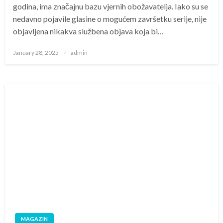
godina, ima značajnu bazu vjernih obožavatelja. Iako su se
nedavno pojavile glasine o mogućem završetku serije, nije
objavljena nikakva službena objava koja bi…
Posted
January 28, 2025
admin
on
MAGAZIN