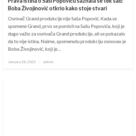
Prava istina o Saši Popoviću saznala se tek sad:
Boba Živojinović otkrio kako stoje stvari
Osnivač Grand produkcije nije Saša Popović. Kada se
spomene Grand, prvo se pomisli na Sašu Popovića, koji je
dugo važio za osnivača Grand produkcije, ali se pokazalo
da to nije istina. Naime, spomenutu produkciju osnovao je
Boba Živojinović, koji je…
Posted
January 28, 2025
admin
on