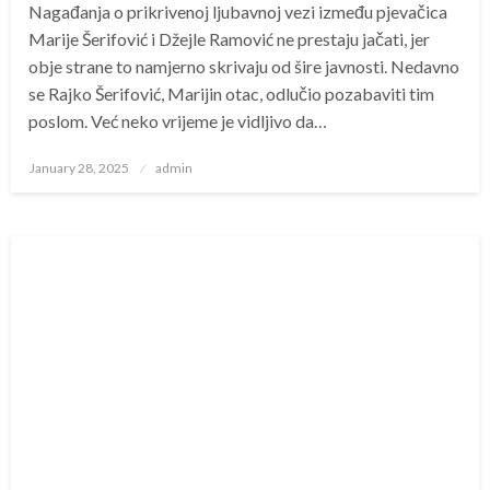
Nagađanja o prikrivenoj ljubavnoj vezi između pjevačica
Marije Šerifović i Džejle Ramović ne prestaju jačati, jer
obje strane to namjerno skrivaju od šire javnosti. Nedavno
se Rajko Šerifović, Marijin otac, odlučio pozabaviti tim
poslom. Već neko vrijeme je vidljivo da…
Posted
January 28, 2025
admin
on