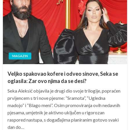
MAGAZIN
Veljko spakovao kofere i odveo sinove, Seka se
oglasila: Zar ovo njima da se desi?
Seka Aleksić objavila je drugi dio svoje trilogije, popraćen
prvijencem s tri nove pjesme: “Sramota”, “Ugledna
madojo” i “Blago meni”. Osim promoviranja ovih nedavnih
pjesama, umjetnik je aktivno uključen u rigorozan
raspored nastupa, s događajima planiranim gotovo svaki
dan do…