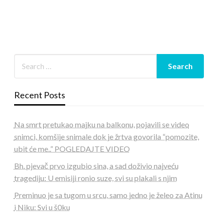
Recent Posts
Na smrt pretukao majku na balkonu, pojavili se video
snimci, komšije snimale dok je žrtva govorila “pomozite,
ubit će me..” POGLEDAJTE VIDEO
Bh. pjevač prvo izgubio sina, a sad doživio najveću
tragediju: U emisiji ronio suze, svi su plakali s njim
Preminuo je sa tugom u srcu, samo jedno je želeo za Atinu
i Niku: Svi u š0ku