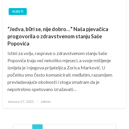
VIJESTI
“Jedva, b0ri se, nije dobro…” Naša pjevačica
progovorila o zdravstvenom stanju Saše
Popovića
Istini za volju, rasprave o zdravstvenom stanju Saše
Popovića traju već nekoliko mjeseci, a svoje mišljenje
iznijela je i njegova prijateljica Zorica Marković. U
početku smo često komunicirali; međutim, razumijem
prevladavajuće okolnosti i stoga smatram da je
nepotrebno opetovano izražavati…
Posted
January 27, 2025
admin
on
Posts