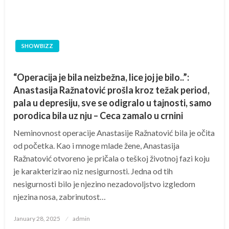
SHOWBIZZ
“Operacija je bila neizbežna, lice joj je bilo..”:
Anastasija Ražnatović prošla kroz težak period,
pala u depresiju, sve se odigralo u tajnosti, samo
porodica bila uz nju – Ceca zamalo u crnini
Neminovnost operacije Anastasije Ražnatović bila je očita
od početka. Kao i mnoge mlade žene, Anastasija
Ražnatović otvoreno je pričala o teškoj životnoj fazi koju
je karakterizirao niz nesigurnosti. Jedna od tih
nesigurnosti bilo je njezino nezadovoljstvo izgledom
njezina nosa, zabrinutost…
Posted
January 28, 2025
admin
on