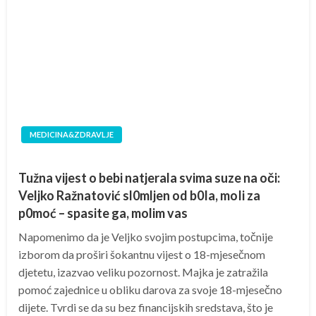
MEDICINA&ZDRAVLJE
Tužna vijest o bebi natjerala svima suze na oči:
Veljko Ražnatović sl0mljen od b0Ia, moIi za
p0moć – spasite ga, molim vas
Napomenimo da je Veljko svojim postupcima, točnije
izborom da proširi šokantnu vijest o 18-mjesečnom
djetetu, izazvao veliku pozornost. Majka je zatražila
pomoć zajednice u obliku darova za svoje 18-mjesečno
dijete. Tvrdi se da su bez financijskih sredstava, što je