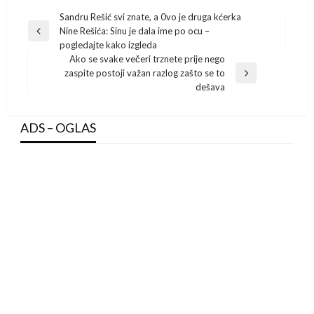
Post
Sandru Rešić svi znate, a 0vo je druga kćerka
Nine Rešića: Sinu je dala ime po ocu –
navigation
Previous
pogledajte kako izgleda
Post
Ako se svake večeri trznete prije nego
zaspite postoji važan razlog zašto se to
Next
dešava
Post
ADS – OGLAS