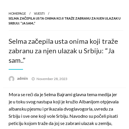
HOMEPAGE
VIJESTI
SELMA ZAČEPILA USTA ONIMA KOJI TRAŽE ZABRANU ZA NJEN ULAZAK U
SRBIJU: “JA SAM..”
Selma začepila usta onima koji traže
zabranu za njen ulazak u Srbiju: “Ja
sam..”
Posted
admin
November 28, 2023
on
Mora se reći da je Selma Bajrami glavna tema medija jer
je u toku svog nastupa koji je kružio Albanijom otpjevala
albansku pjesmu i prikazala dvoglavogorla, uvredu za
Srbiju i sve one koji vole Srbiju. Navodno su počeli pisati
peticiju kojom traže da joj se zabrani ulazak u zemlju,