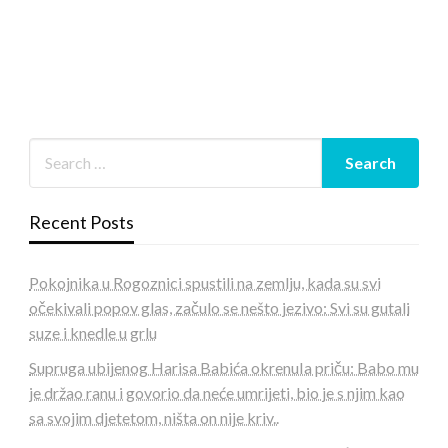
Recent Posts
Pokojnika u Rogoznici spustili na zemlju, kada su svi
očekivali popov glas, začulo se nešto jezivo: Svi su gutali
suze i knedle u grlu
Supruga ubijenog Harisa Babića okrenuIa priču: Babo mu
je držao ranu i govorio da neće umrijeti, bio je s njim kao
sa svojim djetetom, ništa on nije kriv..