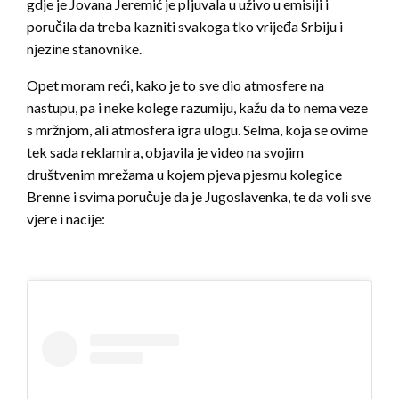
gdje je Jovana Jeremić je pIjuvala u uživo u emisiji i
poručila da treba kazniti svakoga tko vrijeđa Srbiju i
njezine stanovnike.
Opet moram reći, kako je to sve dio atmosfere na
nastupu, pa i neke kolege razumiju, kažu da to nema veze
s mržnjom, ali atmosfera igra ulogu. Selma, koja se ovime
tek sada reklamira, objavila je video na svojim
društvenim mrežama u kojem pjeva pjesmu kolegice
Brenne i svima poručuje da je Jugoslavenka, te da voli sve
vjere i nacije: