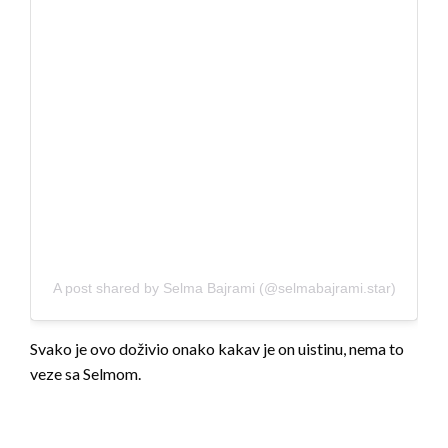
A post shared by Selma Bajrami (@selmabajrami.star)
Svako je ovo doživio onako kakav je on uistinu, nema to
veze sa Selmom.