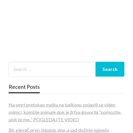
Recent Posts
Na smrt pretukao majku na balkonu, pojavili se video
snimci, komšije snimale dok je žrtva govorila “pomozite,
ubit će me..” POGLEDAJTE VIDEO
Bh. pjevač prvo izgubio sina, a sad doživio najveću