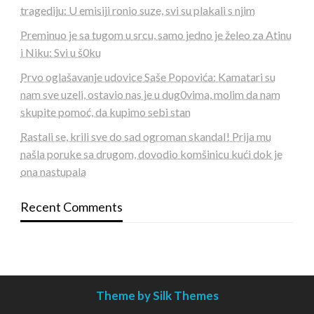
tragediju: U emisiji ronio suze, svi su plakali s njim
Preminuo je sa tugom u srcu, samo jedno je želeo za Atinu
i Niku: Svi u š0ku
Prvo oglašavanje udovice Saše Popovića: Kamatari su
nam sve uzeli, ostavio nas je u dug0vima, molim da nam
skupite pomoć, da kupimo sebi stan
Rastali se, krili sve do sad ogroman skandaI! Prija mu
našla poruke sa drugom, dovodio komšinicu kući dok je
ona nastupala
Recent Comments
Theme by Silk Themes