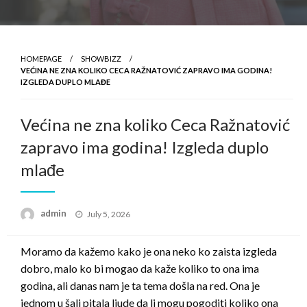
HOMEPAGE
SHOWBIZZ
VEĆINA NE ZNA KOLIKO CECA RAŽNATOVIĆ ZAPRAVO IMA GODINA!
IZGLEDA DUPLO MLAĐE
Većina ne zna koliko Ceca Ražnatović
zapravo ima godina! Izgleda duplo
mlađe
Posted
admin
July 5, 2026
on
Moramo da kažemo kako je ona neko ko zaista izgleda
dobro, malo ko bi mogao da kaže koliko to ona ima
godina, ali danas nam je ta tema došla na red. Ona je
jednom u šali pitala ljude da li mogu pogoditi koliko ona