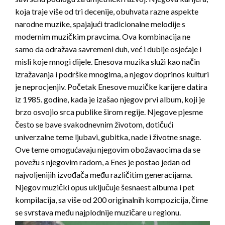
koja traje više od tri decenije, obuhvata razne aspekte
narodne muzike, spajajući tradicionalne melodije s
modernim muzičkim pravcima. Ova kombinacija ne
samo da odražava savremeni duh, već i dublje osjećaje i
misli koje mnogi dijele. Enesova muzika služi kao način
izražavanja i podrške mnogima, a njegov doprinos kulturi
je neprocjenjiv. Početak Enesove muzičke karijere datira
iz 1985. godine, kada je izašao njegov prvi album, koji je
brzo osvojio srca publike širom regije. Njegove pjesme
često se bave svakodnevnim životom, dotičući
univerzalne teme ljubavi, gubitka, nade i životne snage.
Ove teme omogućavaju njegovim obožavaocima da se
povežu s njegovim radom, a Enes je postao jedan od
najvoljenijih izvođača među različitim generacijama.
Njegov muzički opus uključuje šesnaest albuma i pet
kompilacija, sa više od 200 originalnih kompozicija, čime
se svrstava među najplodnije muzičare u regionu.