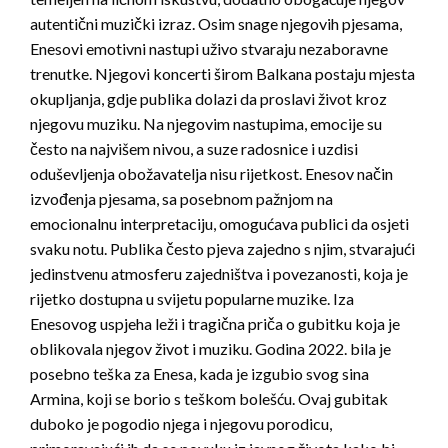
autentični muzički izraz. Osim snage njegovih pjesama,
Enesovi emotivni nastupi uživo stvaraju nezaboravne
trenutke. Njegovi koncerti širom Balkana postaju mjesta
okupljanja, gdje publika dolazi da proslavi život kroz
njegovu muziku. Na njegovim nastupima, emocije su
često na najvišem nivou, a suze radosnice i uzdisi
oduševljenja obožavatelja nisu rijetkost. Enesov način
izvođenja pjesama, sa posebnom pažnjom na
emocionalnu interpretaciju, omogućava publici da osjeti
svaku notu. Publika često pjeva zajedno s njim, stvarajući
jedinstvenu atmosferu zajedništva i povezanosti, koja je
rijetko dostupna u svijetu popularne muzike. Iza
Enesovog uspjeha leži i tragična priča o gubitku koja je
oblikovala njegov život i muziku. Godina 2022. bila je
posebno teška za Enesa, kada je izgubio svog sina
Armina, koji se borio s teškom bolešću. Ovaj gubitak
duboko je pogodio njega i njegovu porodicu,