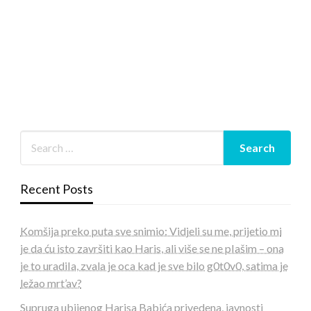
Recent Posts
Komšija preko puta sve snimio: Vidjeli su me, prijetio mi
je da ću isto završiti kao Haris, ali više se ne pIašim – ona
je to uradiIa, zvala je oca kad je sve bilo g0t0v0, satima je
ležao mrt’av?
Supruga ubijenog Harisa Babića privedena, javnosti