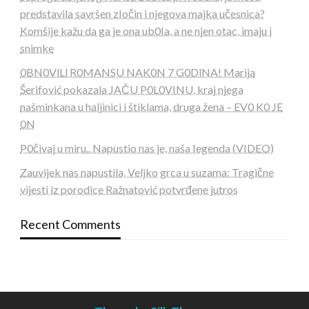
predstavila savršen zIočin i njegova majka učesnica?
Komšije kažu da ga je ona ub0Ia, a ne njen otac, imaju i
snimke
0BN0VlLl R0MANSU NAK0N 7 G0DlNA! Marija
Šerifović pokazala JAČU P0L0VINU, kraj njega
našminkana u haljinici i štiklama, druga žena – EV0 K0 JE
0N
P0čivaj u miru.. Napustio nas je, naša Iegenda (VIDEO)
Zauvijek nas napustila, Veljko grca u suzama: Tragične
vijesti iz porodice Ražnatović potvrđene jutros
Recent Comments