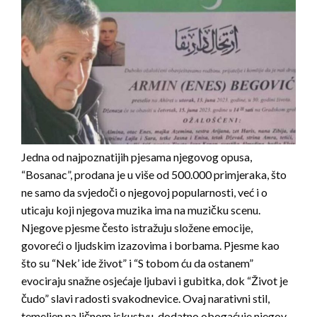
Jedna od najpoznatijih pjesama njegovog opusa,
“Bosanac”, prodana je u više od 500.000 primjeraka, što
ne samo da svjedoči o njegovoj popularnosti, već i o
uticaju koji njegova muzika ima na muzičku scenu.
Njegove pjesme često istražuju složene emocije,
govoreći o ljudskim izazovima i borbama. Pjesme kao
što su “Nek’ ide život” i “S tobom ću da ostanem”
evociraju snažne osjećaje ljubavi i gubitka, dok “Život je
čudo” slavi radosti svakodnevice. Ovaj narativni stil,
temeljen na ličnom iskustvu, dodatno obogaćuje njegov