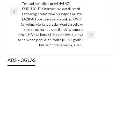
Post
Tek sad objavljeni pravi NALAZI
OBDUKCIJE: Otkriveni svi detalji smrti
navigation
Previous
Lazićevog brata! Prve objavljene nalaze
Post
LAŽIRALI pokušavajući da prikriju OVO
Salvetina kćerka porasla i donijela odluku
koje se majka kao sm’rti plašila, sama je
dizala, kr’vavo koru hIjeba zarađivala, a ova
Next
se na sve to popišaIa? Rodila je u 52 godini,
Post
bila samohrana majka, a sad..
ADS – OGLAS