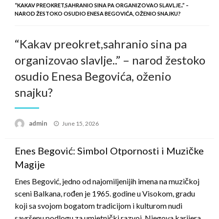
“KAKAV PREOKRET,SAHRANIO SINA PA ORGANIZOVAO SLAVLJE..” –
NAROD ŽESTOKO OSUDIO ENESA BEGOVIĆA, OŽENIO SNAJKU?
“Kakav preokret,sahranio sina pa
organizovao slavlje..” – narod žestoko
osudio Enesa Begovića, oženio
snajku?
Posted
admin
June 15, 2026
on
Enes Begović: Simbol Otpornosti i Muzičke
Magije
Enes Begović, jedno od najomiljenijih imena na muzičkoj
sceni Balkana, rođen je 1965. godine u Visokom, gradu
koji sa svojom bogatom tradicijom i kulturom nudi
savršenu podlogu za umjetnički razvoj. Njegova karijera,