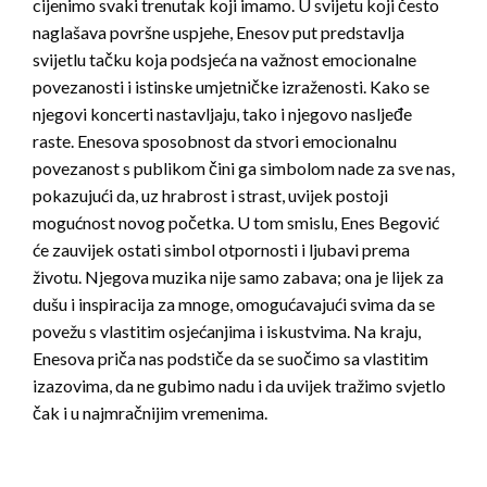
cijenimo svaki trenutak koji imamo. U svijetu koji često
naglašava površne uspjehe, Enesov put predstavlja
svijetlu tačku koja podsjeća na važnost emocionalne
povezanosti i istinske umjetničke izraženosti. Kako se
njegovi koncerti nastavljaju, tako i njegovo nasljeđe
raste. Enesova sposobnost da stvori emocionalnu
povezanost s publikom čini ga simbolom nade za sve nas,
pokazujući da, uz hrabrost i strast, uvijek postoji
mogućnost novog početka. U tom smislu, Enes Begović
će zauvijek ostati simbol otpornosti i ljubavi prema
životu. Njegova muzika nije samo zabava; ona je lijek za
dušu i inspiracija za mnoge, omogućavajući svima da se
povežu s vlastitim osjećanjima i iskustvima. Na kraju,
Enesova priča nas podstiče da se suočimo sa vlastitim
izazovima, da ne gubimo nadu i da uvijek tražimo svjetlo
čak i u najmračnijim vremenima.