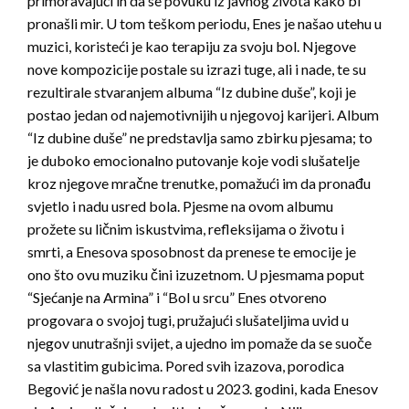
primoravajući ih da se povuku iz javnog života kako bi
pronašli mir. U tom teškom periodu, Enes je našao utehu u
muzici, koristeći je kao terapiju za svoju bol. Njegove
nove kompozicije postale su izrazi tuge, ali i nade, te su
rezultirale stvaranjem albuma “Iz dubine duše”, koji je
postao jedan od najemotivnijih u njegovoj karijeri. Album
“Iz dubine duše” ne predstavlja samo zbirku pjesama; to
je duboko emocionalno putovanje koje vodi slušatelje
kroz njegove mračne trenutke, pomažući im da pronađu
svjetlo i nadu usred bola. Pjesme na ovom albumu
prožete su ličnim iskustvima, refleksijama o životu i
smrti, a Enesova sposobnost da prenese te emocije je
ono što ovu muziku čini izuzetnom. U pjesmama poput
“Sjećanje na Armina” i “Bol u srcu” Enes otvoreno
progovara o svojoj tugi, pružajući slušateljima uvid u
njegov unutrašnji svijet, a ujedno im pomaže da se suoče
sa vlastitim gubicima. Pored svih izazova, porodica
Begović je našla novu radost u 2023. godini, kada Enesov