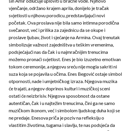
sin Amir odlučuje uploviti u bračne vode. Njihovo
vjenčanje, održano krajem aprila, donijelo je tračak
svjetlosti u njihovu porodicu, predstavljajući novi
početak. Ova proslava nije bila samo intimna porodična
svečanost, već i prilika za zajednicu da se okupe i
proslave ljubav, život i sjećanje na Armina. Ovaj trenutak
simbolizuje važnost zajedništva u teškim vremenima,
podsjećajući nas da čak i u najmračnijim trenucima
možemo pronaći svjetlost. Enes je bio izuzetno emotivan
tokom ceremonije, a njegovu sreću nije mogla sakriti ni
suza koja se pojavila u očima. Enes Begović ostaje simbol
otpornosti, nade i umjetničkog izraza. Njegova muzika
će trajati, a njegov doprinos kulturi i muzičkoj sceni
ostati će neizbrisiv. Njegova sposobnost da ostane
autentičan, čak i u najtežim trenucima, čini ga ne samo
muzičkom ikonom, već i simbolom ljudskog duha koji se
ne predaje. Enesova priča je poziv na refleksiju o
vlastitim životima, tugama i slavlju, te nas podsjeća da