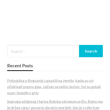
Recent Posts
Pokojnika u Rogoznici spustili na zemlju, kada su svi
očekivali popov glas, začulo se nešto jezivo: Svi su gutali
suze i knedle u grlu
Supruga ubijenog Harisa Babića okrenuIa priču: Babo mu
je držao ranu i govorio da neće umrijeti, bio je s njim kao