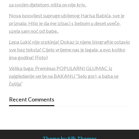
sa svojim djetetom, ništa on nije kriv..
Nova ispovijest supruge ubijenog Harisa Babića, sve je
priznala: Htio je da me izbaci s bebom u deset uveče,
uzela sam noć od babe..
Lepa Lukić nije srpkinja! Dokaz iz njene biografije ostavio
sve bez teksta! Cijelo vrijeme nas je lagala, a evo koliko
ima godina! (Foto)
Velika tuga: Preminuo POPULARNI GLUMAC iz
najgledanije serije na BAKANU “Selo gori, a baba se
češlja”
Recent Comments
Theme by Silk Themes