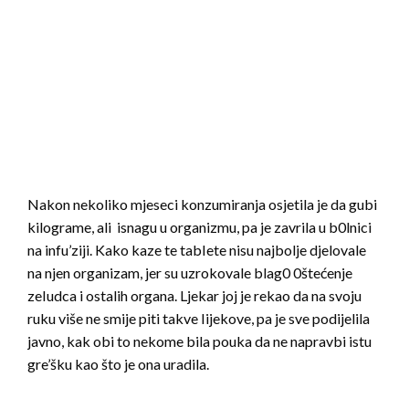
Nakon nekoliko mjeseci konzumiranja osjetila je da gubi
kilograme, ali isnagu u organizmu, pa je zavrila u b0lnici
na infu’ziji. Kako kaze te tabIete nisu najbolje djelovale
na njen organizam, jer su uzrokovale blag0 0štećenje
zeIudca i ostalih organa. Ljekar joj je rekao da na svoju
ruku više ne smije piti takve Iijekove, pa je sve podijelila
javno, kak obi to nekome bila pouka da ne napravbi istu
gre’šku kao što je ona uradila.