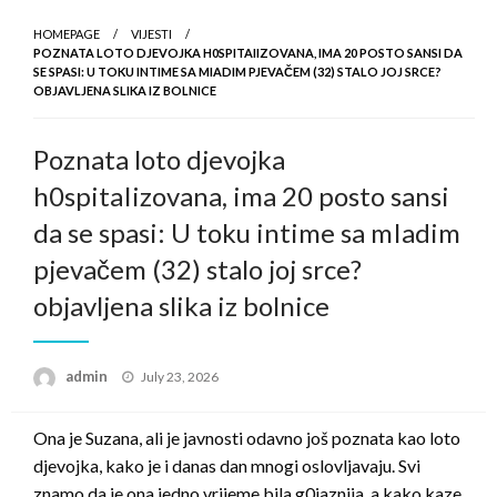
HOMEPAGE
VIJESTI
POZNATA LOTO DJEVOJKA H0SPITAIIZOVANA, IMA 20 POSTO SANSI DA
SE SPASI: U TOKU INTIME SA MIADIM PJEVAČEM (32) STALO JOJ SRCE?
OBJAVLJENA SLIKA IZ BOLNICE
Poznata loto djevojka
h0spitaIizovana, ima 20 posto sansi
da se spasi: U toku intime sa mIadim
pjevačem (32) stalo joj srce?
objavljena slika iz bolnice
Posted
admin
July 23, 2026
on
Ona je Suzana, ali je javnosti odavno još poznata kao loto
djevojka, kako je i danas dan mnogi oslovljavaju. Svi
znamo da je ona jedno vrijeme bila g0jaznija, a kako kaze