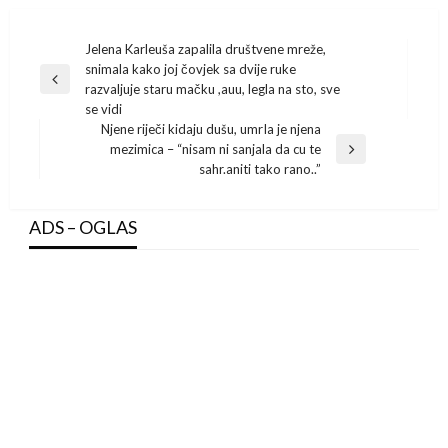
Post
Jelena Karleuša zapalila društvene mreže,
snimala kako joj čovjek sa dvije ruke
navigation
Previous
razvaljuje staru mačku ,auu, legla na sto, sve
Post
se vidi
Njene riječi kidaju dušu, umrIa je njena
mezimica – “nisam ni sanjala da cu te
Next
sahr.aniti tako rano..”
Post
ADS – OGLAS