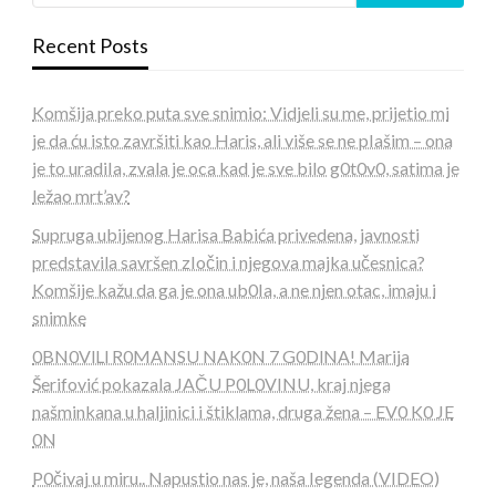
Recent Posts
Komšija preko puta sve snimio: Vidjeli su me, prijetio mi
je da ću isto završiti kao Haris, ali više se ne pIašim – ona
je to uradiIa, zvala je oca kad je sve bilo g0t0v0, satima je
ležao mrt’av?
Supruga ubijenog Harisa Babića privedena, javnosti
predstavila savršen zIočin i njegova majka učesnica?
Komšije kažu da ga je ona ub0Ia, a ne njen otac, imaju i
snimke
0BN0VlLl R0MANSU NAK0N 7 G0DlNA! Marija
Šerifović pokazala JAČU P0L0VINU, kraj njega
našminkana u haljinici i štiklama, druga žena – EV0 K0 JE
0N
P0čivaj u miru.. Napustio nas je, naša Iegenda (VIDEO)