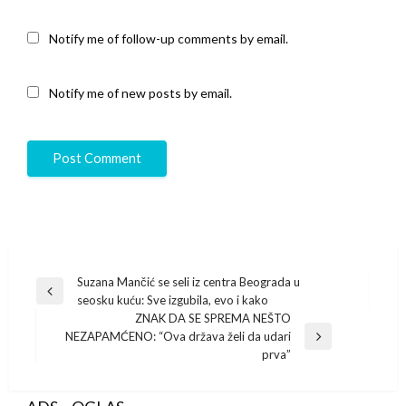
Notify me of follow-up comments by email.
Notify me of new posts by email.
Post
Suzana Mančić se seli iz centra Beograda u
Previous
seosku kuću: Sve izgubila, evo i kako
navigation
Post
ZNAK DA SE SPREMA NEŠTO
NEZAPAMĆENO: “Ova država želi da udari
Next
prva”
Post