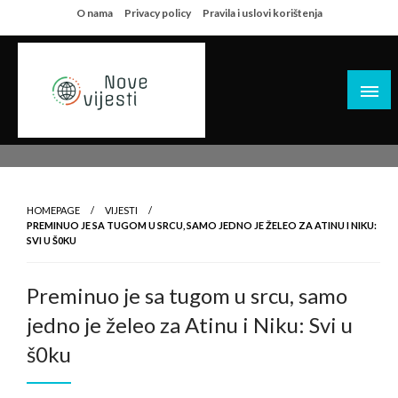
Skip
O nama
Privacy policy
Pravila i uslovi korištenja
to
content
HOMEPAGE
VIJESTI
PREMINUO JE SA TUGOM U SRCU, SAMO JEDNO JE ŽELEO ZA ATINU I NIKU:
SVI U Š0KU
Preminuo je sa tugom u srcu, samo
jedno je želeo za Atinu i Niku: Svi u
š0ku