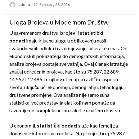
Posted
admin
February 28, 2026
on
Uloga Brojeva u Modernom Društvu
U savremenom društvu,
brojevi i statistički
podaci
imaju ključnu ulogu u oblikovanju naših
svakodnevnih odluka i razumijevanju svijeta oko nas. Od
ekonomskih pokazatelja do demografskih informacija,
analiza brojeva postaje sve važnija. Ovaj članak istražuje
značaj određenih brojeva, kao što su 75.287, 22.689,
14.557 i 12.486, te njihov utjecaj na različite aspekte
života, uključujući ekonomiju, demografiju, tehnologiju i
društvene promjene. Ova analiza nije samo suha
statistika, već predstavlja alat koji nam pomaže da
razumijemo kompleksne interakcije u našem društvu.
U ekonomiji,
statistički podaci
služe kao temelj za
donošenje informiranih odluka. Na primjer, broj 75.287