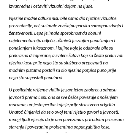
izvanredna i ostaviti vizualni dojam na ljude.
Njezine modne odluke nisu bile samo dio njezine vizualne
prezentacije, već su imale značajnu poruku samopouzdanja i
ženstvenosti. Lepa je imala sposobnost da dopuni
najelementarniju odjeću, učinivši je svojim ponašanjem i
ponašanjem luksuznom. Haljine koje je odabrala bile su
prekrasno dizajnirane, a svileni šalovi koji su često prekrivali
njezinu kosu prije nego što su službeno prepoznati na
modnim pistama postali su dio njezina potpisa puno prije
nego što su postali popularni.
U posljednje vrijeme vidljiv je zamjetan zaokret u odnosu
javnosti prema Lepi: ona se sve češće povezuje s nošenjem
marama, umjesto perika koje je prije strastveno prigrlila.
Unatoč činjenici da se o ovoj temi rijetko govori u javnosti,
mnogi ljudi vjeruju da je ona povezana s prirodnim procesom
starenja i povezanim problemima poput gubitka kose.