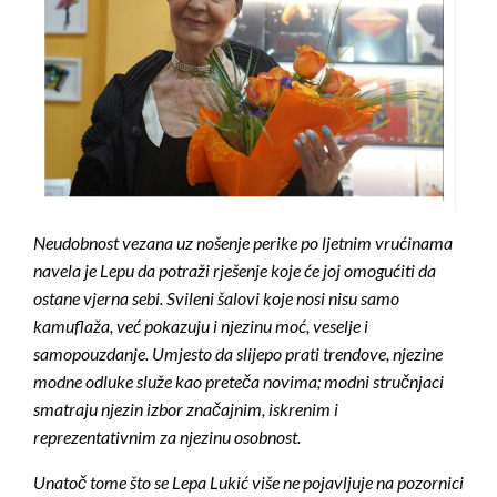
Neudobnost vezana uz nošenje perike po ljetnim vrućinama
navela je Lepu da potraži rješenje koje će joj omogućiti da
ostane vjerna sebi. Svileni šalovi koje nosi nisu samo
kamuflaža, već pokazuju i njezinu moć, veselje i
samopouzdanje. Umjesto da slijepo prati trendove, njezine
modne odluke služe kao preteča novima; modni stručnjaci
smatraju njezin izbor značajnim, iskrenim i
reprezentativnim za njezinu osobnost.
Unatoč tome što se Lepa Lukić više ne pojavljuje na pozornici