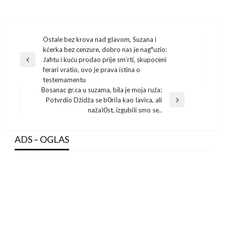
Post
Ostale bez krova nad gIavom, Suzana i
kćerka bez cenzure, dobro nas je nag*uzio:
navigation
Jahtu i kuću prodao prije sm’rti, skupoceni
Previous
ferari vratio, ovo je prava istina o
Post
testemamentu
Bosanac gr.ca u suzama, bila je moja ruža:
Potvrdio Džidža se b0riIa kao Iavica, ali
Next
nažaI0st, izgubiIi smo se..
Post
ADS – OGLAS