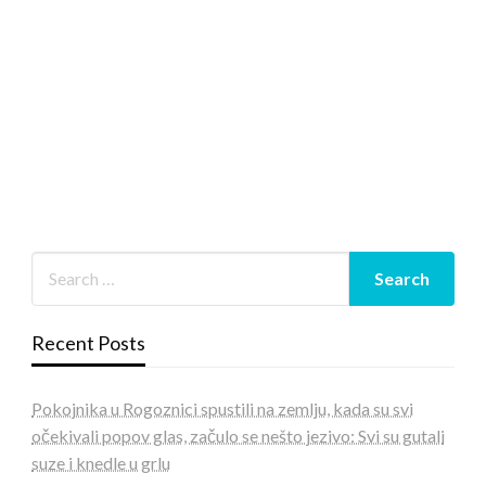
Recent Posts
Pokojnika u Rogoznici spustili na zemlju, kada su svi
očekivali popov glas, začulo se nešto jezivo: Svi su gutali
suze i knedle u grlu