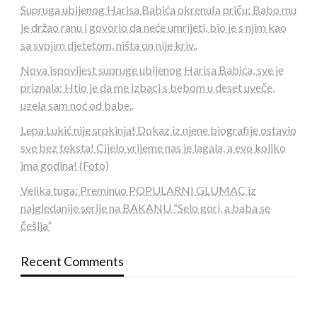
Supruga ubijenog Harisa Babića okrenuIa priču: Babo mu
je držao ranu i govorio da neće umrijeti, bio je s njim kao
sa svojim djetetom, ništa on nije kriv..
Nova ispovijest supruge ubijenog Harisa Babića, sve je
priznala: Htio je da me izbaci s bebom u deset uveče,
uzela sam noć od babe..
Lepa Lukić nije srpkinja! Dokaz iz njene biografije ostavio
sve bez teksta! Cijelo vrijeme nas je lagala, a evo koliko
ima godina! (Foto)
Velika tuga: Preminuo POPULARNI GLUMAC iz
najgledanije serije na BAKANU “Selo gori, a baba se
češlja”
Recent Comments