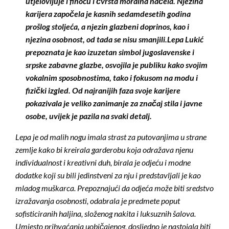
utjelovljuje i finoću i čvrsta moralna načela. Njezina
karijera započela je kasnih sedamdesetih godina
prošlog stoljeća, a njezin glazbeni doprinos, kao i
njezina osobnost, od tada se nisu smanjili.Lepa Lukić
prepoznata je kao izuzetan simbol jugoslavenske i
srpske zabavne glazbe, osvojila je publiku kako svojim
vokalnim sposobnostima, tako i fokusom na modu i
fizički izgled. Od najranijih faza svoje karijere
pokazivala je veliko zanimanje za značaj stila i javne
osobe, uvijek je pazila na svaki detalj.
Lepa je od malih nogu imala strast za putovanjima u strane
zemlje kako bi kreirala garderobu koja odražava njenu
individualnost i kreativni duh, birala je odjeću i modne
dodatke koji su bili jedinstveni za nju i predstavljali je kao
mladog muškarca. Prepoznajući da odjeća može biti sredstvo
izražavanja osobnosti, odabrala je predmete poput
sofisticiranih haljina, složenog nakita i luksuznih šalova.
Umjesto prihvaćanja uobičajenog, dosljedno je nastojala biti