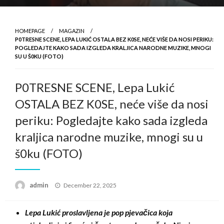
HOMEPAGE
MAGAZIN
P0TRESNE SCENE, LEPA LUKIĆ OSTALA BEZ K0SE, NEĆE VIŠE DA NOSI PERIKU:
POGLEDAJTE KAKO SADA IZGLEDA KRALJICA NARODNE MUZIKE, MNOGI
SU U Š0KU (FOTO)
P0TRESNE SCENE, Lepa Lukić
OSTALA BEZ K0SE, neće više da nosi
periku: Pogledajte kako sada izgleda
kraljica narodne muzike, mnogi su u
š0ku (FOTO)
Posted
admin
December 22, 2025
on
Lepa Lukić proslavljena je pop pjevačica koja