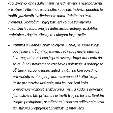
kao izvorno, ona i dalje inspirira jedinstvenu i nezaboravnu
prisutnost. Njezina rezidencija, kao i njezin život, početak je
toplih, glazbenih i vrijednosnih dana. Odoljeli su testu
vremena. Unatoč mirnijoj karijeri koja je zamijenila
kazališnu izvedbu, ona je i dalje simbol jednog razdoblja,
umjetnica s dugim utjecajem i ulogom inspiracije.
Publika je i danas iznimno cijeni i uživa, ne samo zbog
povijesno značajnih pjesama, već i zbog nevjerojatnog
životnog talenta. Lepa je prekrasan primjer koncepta da
se veličina istovremeno izražava i pokazuje, a potonje se
očituje kroz ponašanje, izgled i način na koji pojedinci
prihvaćaju evoluciju tijekom vremena. U kulturi koja
često promovira laskanje, ona je uzor ženi koja
prepoznaje važnost izražavanja misli, a kada je dovoljno
jednostavno biti prisutna i ostaviti trag na terenu. Svakim
svojim postupkom, osmijehom i izborom odijevanja tvrdi
da istinska profinjenost proizlazi iz interijera.