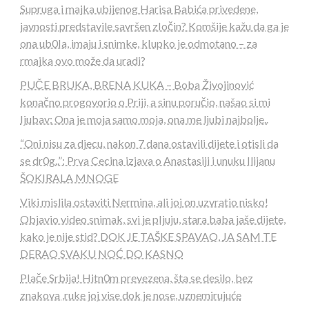
Supruga i majka ubijenog Harisa Babića privedene,
javnosti predstavile savršen zIočin? Komšije kažu da ga je
ona ub0Ia, imaju i snimke, kIupko je odmotano – za
rmajka ovo može da uradi?
PUČE BRUKA, BRENA KUKA – Boba Živojinović
konačno progovorio o Priji, a sinu poručio, našao si mi
Ijubav: Ona je moja samo moja, ona me ljubi najbolje..
“Oni nisu za djecu, nakon 7 dana ostavili dijete i otisli da
se dr0g..”: Prva Cecina izjava o Anastasiji i unuku Ilijanu
ŠOKIRALA MNOGE
Viki mislila ostaviti Nermina, ali joj on uzvratio nisko!
Objavio video snimak, svi je pIjuju, stara baba jaše dijete,
kako je nije stid? DOK JE TAŠKE SPAVAO, JA SAM TE
DERAO SVAKU NOĆ DO KASNO
PIače Srbija! Hitn0m prevezena, šta se desilo, bez
znakova ,ruke joj vise dok je nose, uznemirujuće