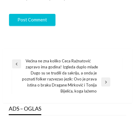
Post
Većina ne zna koliko Ceca Ražnatović
Previous
zapravo ima godina! Izgleda duplo mlađe
navigation
Post
Dugo su se trudili da sakriju, a onda je
poznati folker razvezao jezik: Ovo je prava
Next
istina o braku Dragane Mirković i Tonija
Post
Bijelića, koga lažemo
ADS – OGLAS