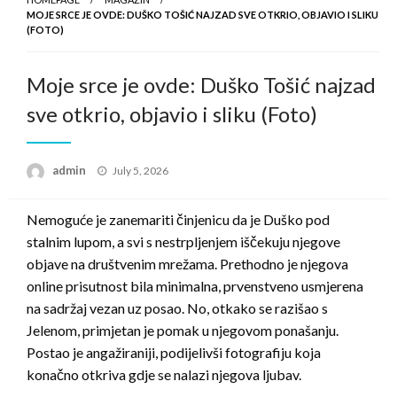
MOJE SRCE JE OVDE: DUŠKO TOŠIĆ NAJZAD SVE OTKRIO, OBJAVIO I SLIKU
(FOTO)
Moje srce je ovde: Duško Tošić najzad
sve otkrio, objavio i sliku (Foto)
Posted
admin
July 5, 2026
on
Nemoguće je zanemariti činjenicu da je Duško pod
stalnim lupom, a svi s nestrpljenjem iščekuju njegove
objave na društvenim mrežama. Prethodno je njegova
online prisutnost bila minimalna, prvenstveno usmjerena
na sadržaj vezan uz posao. No, otkako se razišao s
Jelenom, primjetan je pomak u njegovom ponašanju.
Postao je angažiraniji, podijelivši fotografiju koja
konačno otkriva gdje se nalazi njegova ljubav.