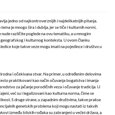
vlja jedno od najkontroverznijih i najdelikatnijih pitanja.
tema je mnogo šira i dublja, jer se tiče i kulturnih normi,
je nude različite poglede na ovu tematiku, a u mnogim
 od geografskog i kulturnog konteksta. U ovom članku
ledice koje takve veze mogu imati na pojedince i društvo u
irodna i očekivana stvar. Na primer, u određenim delovima
 često praktikovani kao način očuvanja bogatstva i imanja
edstvo za jačanje porodičnih veza i očuvanje tradicija. U
eni, već su i legalizovani kao kulturna norma, čime se
ilnost. S druge strane, u zapadnim društvima, takve prakse
ncijalnih genetskih problema koji mogu nastati iz takvih
ovi između bliskih rođaka su zabranjeni u većini država, a