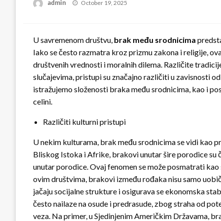
Posted
admin
October 19, 2025
on
U savremenom društvu,
brak među srodnicima
predsta
Iako se često razmatra kroz prizmu zakona i religije, ova 
društvenih vrednosti i moralnih dilema. Različite tradici
slučajevima, pristupi su značajno različiti u zavisnosti
istražujemo složenosti braka među srodnicima, kao i pos
celini.
Različiti kulturni pristupi
U nekim kulturama, brak među srodnicima se vidi kao pr
Bliskog Istoka i Afrike, brakovi unutar šire porodice su
unutar porodice. Ovaj fenomen se može posmatrati kao sr
ovim društvima, brakovi između rođaka nisu samo uobičaj
jačaju socijalne strukture i osigurava se ekonomska stab
često nailaze na osude i predrasude, zbog straha od pote
veza. Na primer, u Sjedinjenim Američkim Državama, brak