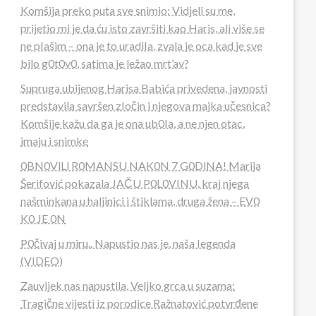
Komšija preko puta sve snimio: Vidjeli su me,
prijetio mi je da ću isto završiti kao Haris, ali više se
ne pIašim – ona je to uradiIa, zvala je oca kad je sve
bilo g0t0v0, satima je ležao mrt’av?
Supruga ubijenog Harisa Babića privedena, javnosti
predstavila savršen zIočin i njegova majka učesnica?
Komšije kažu da ga je ona ub0Ia, a ne njen otac,
imaju i snimke
0BN0VlLl R0MANSU NAK0N 7 G0DlNA! Marija
Šerifović pokazala JAČU P0L0VINU, kraj njega
našminkana u haljinici i štiklama, druga žena – EV0
K0 JE 0N
P0čivaj u miru.. Napustio nas je, naša Iegenda
(VIDEO)
Zauvijek nas napustila, Veljko grca u suzama:
Tragične vijesti iz porodice Ražnatović potvrđene