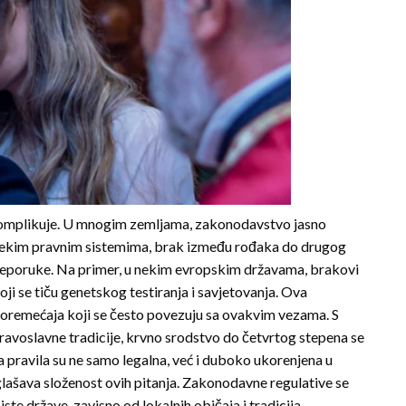
 komplikuje. U mnogim zemljama, zakonodavstvo jasno
U nekim pravnim sistemima, brak između rođaka do drugog
 preporuke. Na primer, u nekim evropskim državama, brakovi
ji se tiču genetskog testiranja i savjetovanja. Ova
 poremećaja koji se često povezuju sa ovakvim vezama. S
ravoslavne tradicije, krvno srodstvo do četvrtog stepena se
pravila su ne samo legalna, već i duboko ukorenjena u
glašava složenost ovih pitanja. Zakonodavne regulative se
iste države, zavisno od lokalnih običaja i tradicija.