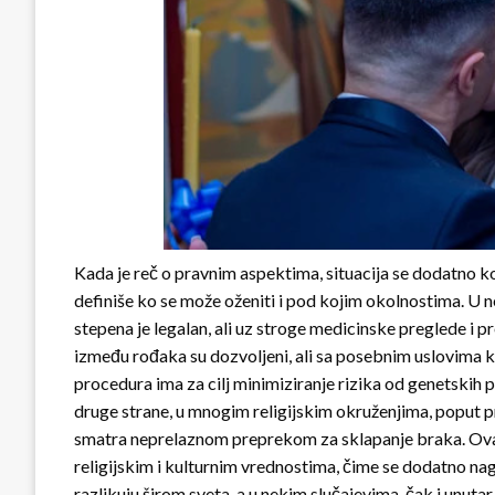
Kada je reč o pravnim aspektima, situacija se dodatno
definiše ko se može oženiti i pod kojim okolnostima. 
stepena je legalan, ali uz stroge medicinske preglede i
između rođaka su dozvoljeni, ali sa posebnim uslovima ko
procedura ima za cilj minimiziranje rizika od genetskih
druge strane, u mnogim religijskim okruženjima, poput p
smatra neprelaznom preprekom za sklapanje braka. Ova 
religijskim i kulturnim vrednostima, čime se dodatno na
razlikuju širom sveta, a u nekim slučajevima, čak i unutar 