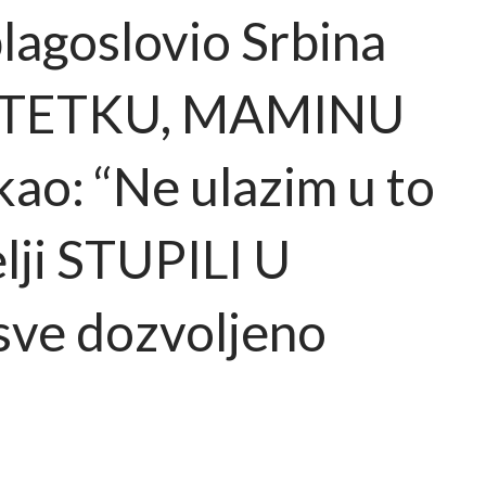
lagoslovio Srbina
 TETKU, MAMINU
ao: “Ne ulazim u to
elji STUPILI U
 sve dozvoljeno