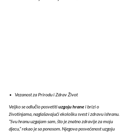
Vezanost za Prirodu i Zdrav Život
Veijko se odlučio posvetiti
uzgoju hrane
i brizi o
životinjama, naglašavajući ekološku svest i zdravu ishranu.
“Svu hranu uzgajam sam, što je znatno zdravije za moju
djecu,” rekao je sa ponosom. Njegova posvećenost uzgoju