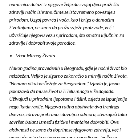
namirnica dolazi iz njegove želje da svojoj djeci pruži što
zdraviji način ishrane, čime se istovremeno povezuje s
prirodom. Uzgoj povrća i voća, kao i briga o domaćim
životinjama, ne samo da pruža svježe proizvode, već i
učvršćuje njegovu vezu s prirodom, što smatra ključnim za
zdravlje i dobrobit svoje porodice.
Izbor Mirnog Života
Nakon godina provedenih u Beogradu, gdje je noćni život bio
neizbežan, Veijko je sigurno zakoračio u mirniji način života.
“Nemam nikakve čežnje za Beogradom,” izjavio je, jasno
pokazavši da mu se život u TiTelu mnogo više dopada.
Uživajući u prirodnim ljepotama i tišini, osjeća se ispunjenije
nego ikada ranije. Njegova rutina obuhvata dva treninga
dnevno, zdravu prehranu i dovoljno odmora, stvarajući tako
savršen balans između fizičke i mentalne dobrobiti. Ove
aktivnosti ne samo da doprinose njegovom zdravlju, već i
omogućavaju da ostane povezan s porodicom, jer često