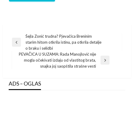
Post
Šejla Zonić trudna? Pjevačica Breninim
starim hitom otkrila istinu, pa otkrila detalje
navigation
Previous
o braku i selidbi
Post
PEVAČICA U SUZAMA: Rada Manojlović nije
mogla očekivati izdaju od vlastitog brata,
Next
snajka joj saopštila strašne vesti
Post
ADS – OGLAS