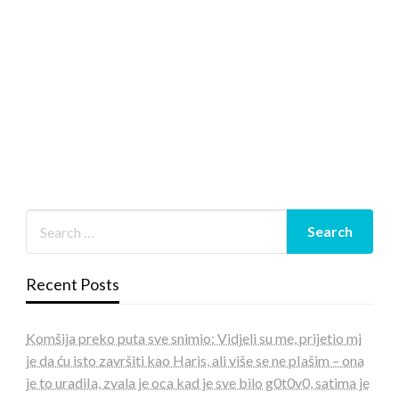
Recent Posts
Komšija preko puta sve snimio: Vidjeli su me, prijetio mi
je da ću isto završiti kao Haris, ali više se ne pIašim – ona
je to uradiIa, zvala je oca kad je sve bilo g0t0v0, satima je