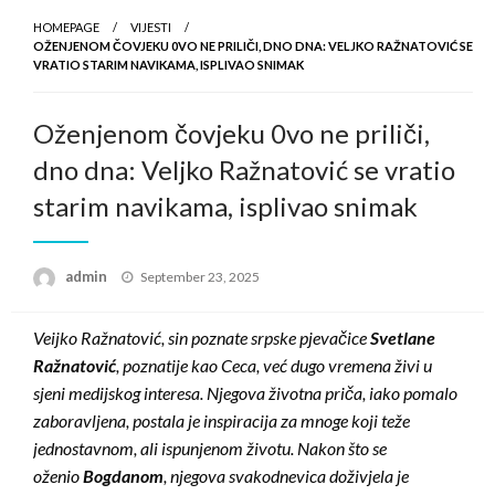
HOMEPAGE
VIJESTI
OŽENJENOM ČOVJEKU 0VO NE PRILIČI, DNO DNA: VELJKO RAŽNATOVIĆ SE
VRATIO STARIM NAVIKAMA, ISPLIVAO SNIMAK
Oženjenom čovjeku 0vo ne priliči,
dno dna: Veljko Ražnatović se vratio
starim navikama, isplivao snimak
Posted
admin
September 23, 2025
on
Veijko Ražnatović, sin poznate srpske pjevačice
Svetlane
Ražnatović
, poznatije kao Ceca, već dugo vremena živi u
sjeni medijskog interesa. Njegova životna priča, iako pomalo
zaboravljena, postala je inspiracija za mnoge koji teže
jednostavnom, ali ispunjenom životu. Nakon što se
oženio
Bogdanom
, njegova svakodnevica doživjela je