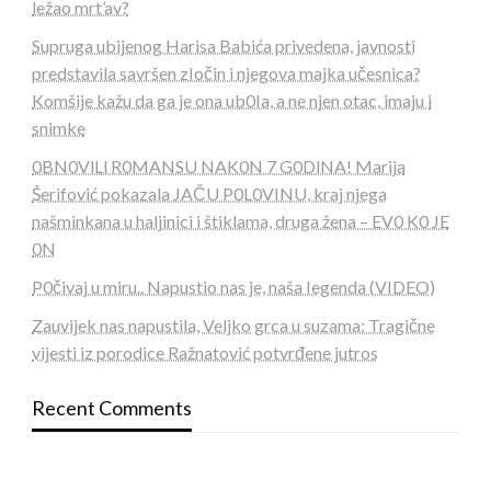
ležao mrt’av?
Supruga ubijenog Harisa Babića privedena, javnosti
predstavila savršen zIočin i njegova majka učesnica?
Komšije kažu da ga je ona ub0Ia, a ne njen otac, imaju i
snimke
0BN0VlLl R0MANSU NAK0N 7 G0DlNA! Marija
Šerifović pokazala JAČU P0L0VINU, kraj njega
našminkana u haljinici i štiklama, druga žena – EV0 K0 JE
0N
P0čivaj u miru.. Napustio nas je, naša Iegenda (VIDEO)
Zauvijek nas napustila, Veljko grca u suzama: Tragične
vijesti iz porodice Ražnatović potvrđene jutros
Recent Comments