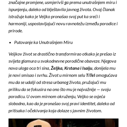
značajne promjene, usmjerivši ga prema unutrašnjem miru i
ispunjenju, daleko od blještavila javnog života. Ovaj članak
istražuje kako je Veijko pronašao svoj put ka sreći i
harmoniji, uspostavljajući novu ravnotežu između porodice i
prirode.
Putovanje ka Unutrašnjem Miru
Veijkov život se drastično transformirao otkako je prešao iz
svijeta glamura u svakodnevne porodične obaveze. Njegova
nova uloga oca tri sina,
Željka, Krstana i Isaiju
, donijela mu
je novi smisao i svrhu. Život u mirnom selu
TiTel
omogućava
mu da se udalji od stresa urbanog života, pružajući mu
priliku da se fokusira na ono što mu je najvažnije — svoju
porodicu. U ovom mirnom okruženju, Veijko se osjeća
slobodno, kao da je pronašao svoj pravi identitet, daleko od
pritisaka i očekivanja koja dolaze s javnim životom.