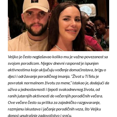
Veijko je često naglašavao koliko mu je važna povezanost sa
svojom porodicom. Njegov dnevni raspored je ispunjen
aktivnostima koje uključuju vođenje domaćinstava, brigu o
djeci i održavanje porodičnog imanja. “Život u TiTelu je
povratak normalnom životu za mene,” istakao je, dodajući da
uživa u jednostavnosti i ljepoti svakodnevnog života, od
ranih jutarnjih aktivnosti do večernjih porodičnih večera.
Ove večere često su prilika za zajedničko razgovaranje,
razmjenu iskustava i jačanje porodičnih veza, što Veijku
donosi unutrašnje zadovoljstvo i sreću.