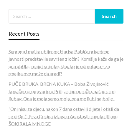
Recent Posts
Supruga i majka ubijenog Harisa Babića privedene,
javnosti predstavile savršen zIočin? Komšije kažu da ga je
ona ub0Ia, imaju i snimke, kIupko je odmotano – za
rmajka ovo može da uradi?
PUČE BRUKA, BRENA KUKA – Boba Živojinović
konačno progovorio o Priji, a sinu poručio, našao si mi
Ijubav: Ona je moja samo moja, ona me ljubi najbolje..
“Oni nisu za djecu, nakon 7 dana ostavili dijete i otisli da
se dr0g..”: Prva Cecina izjava o Anastasiji i unuku Ilijanu
ŠOKIRALA MNOGE