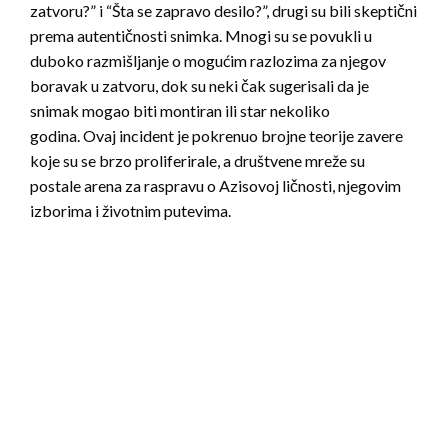
zatvoru?” i “Šta se zapravo desilo?”, drugi su bili skeptični
prema autentičnosti snimka. Mnogi su se povukli u
duboko razmišljanje o mogućim razlozima za njegov
boravak u zatvoru, dok su neki čak sugerisali da je
snimak mogao biti montiran ili star nekoliko
godina. Ovaj incident je pokrenuo brojne teorije zavere
koje su se brzo proliferirale, a društvene mreže su
postale arena za raspravu o Azisovoj ličnosti, njegovim
izborima i životnim putevima.