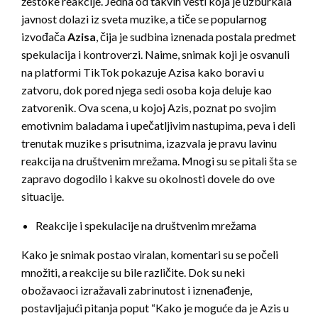
žestoke reakcije. Jedna od takvih vesti koja je uzburkala
javnost dolazi iz sveta muzike, a tiče se popularnog
izvođača
Azisa
, čija je sudbina iznenada postala predmet
spekulacija i kontroverzi. Naime, snimak koji je osvanuli
na platformi TikTok pokazuje Azisa kako boravi u
zatvoru, dok pored njega sedi osoba koja deluje kao
zatvorenik. Ova scena, u kojoj Azis, poznat po svojim
emotivnim baladama i upečatljivim nastupima, peva i deli
trenutak muzike s prisutnima, izazvala je pravu lavinu
reakcija na društvenim mrežama. Mnogi su se pitali šta se
zapravo dogodilo i kakve su okolnosti dovele do ove
situacije.
Reakcije i spekulacije na društvenim mrežama
Kako je snimak postao viralan, komentari su se počeli
množiti, a reakcije su bile različite. Dok su neki
obožavaoci izražavali zabrinutost i iznenađenje,
postavljajući pitanja poput “Kako je moguće da je Azis u