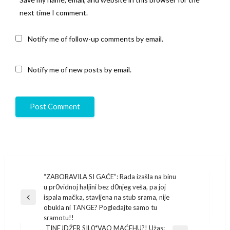
next time I comment.
Notify me of follow-up comments by email.
Notify me of new posts by email.
Post
“ZABORAVILA SI GAĆE”: Rada izašla na binu
u pr0vidnoj haljini bez d0njeg veša, pa joj
navigation
ispala mačka, stavljena na stub srama, nije
Previous
obukla ni TANGE? Pogledajte samo tu
Post
sramotu!!
TINEJDŽER SIL0*VAO MAĆEHU?! Užas: