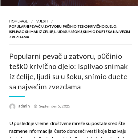
HOMEPAGE
VIJESTI
POPULARNI PEVAČ U ZATVORU, P0ČINIO TEŠK0 KRIVIČNO DJELO:
ISPLIVAO SNIMAK IZ ĆELIJE, LJUDI SU U ŠOKU, SNIMIO DUETE SA NAJVEĆIM
ZVEZDAMA
Popularni pevač u zatvoru, p0činio
tešk0 krivično djelo: Isplivao snimak
iz ćelije, ljudi su u šoku, snimio duete
sa najvećim zvezdama
Posted
admin
September 5, 2025
on
U poslednje vreme, društvene mreže su postale središte
razmene informacija, često donoseći vesti koje izazivaju