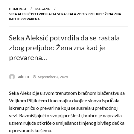
HOMEPAGE
MAGAZIN
SEKA ALEKSIĆ POTVRDILA DA SE RASTALA ZBOG PRELJUBE: ŽENA ZNA
KAD JE PREVARENA…
Seka Aleksić potvrdila da se rastala
zbog preljube: Žena zna kad je
prevarena…
Posted
admin
September 4, 2025
on
Seka Aleksić je u svom trenutnom bračnom blaženstvu sa
Veljkom Piljikićem i kao majka dvojice sinova ispričala
iskrenu priču o prevari na koju se susrela u prethodnoj
vezi. Razmišljajući o svojoj prošlosti, hrabro je napravila
uznemirujuće otkriće o umiješanosti njenog bivšeg dečka
u prevarantsku šemu.