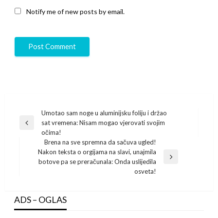
Notify me of new posts by email.
Post
Umotao sam noge u aluminijsku foliju i držao
sat vremena: Nisam mogao vjerovati svojim
navigation
Previous
očima!
Post
Brena na sve spremna da sačuva ugled!
Nakon teksta o orgijama na slavi, unajmila
Next
botove pa se preračunala: Onda uslijedila
Post
osveta!
ADS – OGLAS