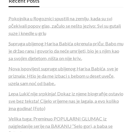
Recent Posts
Pokojnika u Rogoznici spustili na zemlju, kada su svi
očekivali popov glas, začulo se nešto jezivo: Svi su gutali
suze i knedle u grlu
Supruga ubijenog Harisa Babića okrenuIa priču: Babo mu
je držao ranu i govorio da neće umrijeti, bio je s njim kao
sa svojim djetetom, ništa on nije kriv..
Nova ispovijest supruge ubijenog Harisa Babića, sve je
priznala: Htio je da me izbaci s bebom u deset uveče,
uzela sam noć od babe..
Lepa Lukić nije srpkinja! Dokaz iz njene biografije ostavio
sve bez teksta! Cijelo vrijeme nas je lagala, a evo koliko
ima godina! (Foto)
Velika tuga: Preminuo POPULARNI GLUMAC iz
najgledanije serije na BAKANU “Selo gori, a baba se