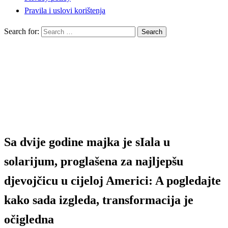
Pravila i uslovi korištenja
Search for:
Homepage
Korisno
Sa dvije godine majka je sIala u solarijum, proglašena za
najljepšu djevojčicu u cijeloj Americi: A pogledajte kako
sada izgleda, transformacija je očigledna
Sa dvije godine majka je sIala u
solarijum, proglašena za najljepšu
djevojčicu u cijeloj Americi: A pogledajte
kako sada izgleda, transformacija je
očigledna