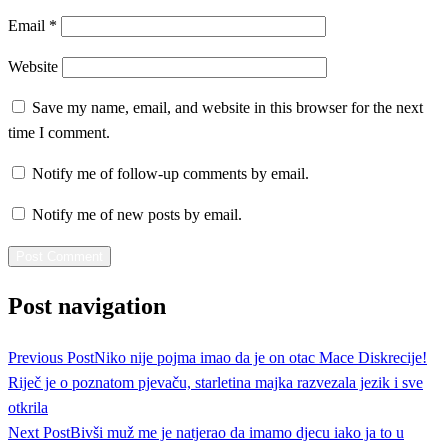
Email
*
Website
Save my name, email, and website in this browser for the next
time I comment.
Notify me of follow-up comments by email.
Notify me of new posts by email.
Post navigation
Previous Post
Niko nije pojma imao da je on otac Mace Diskrecije!
Riječ je o poznatom pjevaču, starletina majka razvezala jezik i sve
otkrila
Next Post
Bivši muž me je natjerao da imamo djecu iako ja to u