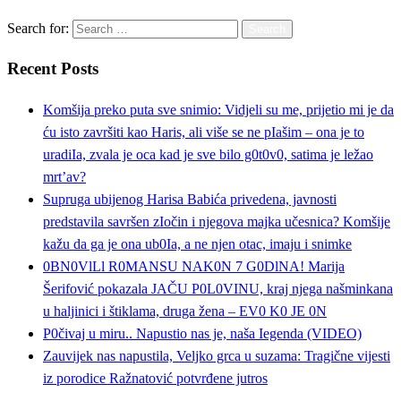
Search for:
Recent Posts
Komšija preko puta sve snimio: Vidjeli su me, prijetio mi je da
ću isto završiti kao Haris, ali više se ne pIašim – ona je to
uradiIa, zvala je oca kad je sve bilo g0t0v0, satima je ležao
mrt’av?
Supruga ubijenog Harisa Babića privedena, javnosti
predstavila savršen zIočin i njegova majka učesnica? Komšije
kažu da ga je ona ub0Ia, a ne njen otac, imaju i snimke
0BN0VlLl R0MANSU NAK0N 7 G0DlNA! Marija
Šerifović pokazala JAČU P0L0VINU, kraj njega našminkana
u haljinici i štiklama, druga žena – EV0 K0 JE 0N
P0čivaj u miru.. Napustio nas je, naša Iegenda (VIDEO)
Zauvijek nas napustila, Veljko grca u suzama: Tragične vijesti
iz porodice Ražnatović potvrđene jutros