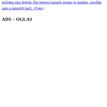
početku nisa željela: Par mjeseci kasnije postao je nasiIan, završila
sam u sigurn0j kući.. (Foto)
ADS – OGLAS