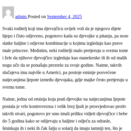
admin
Posted on
September 4, 2025
Svaki roditelj koji ima djevojčicu uvijek voli da je njegovo dijete
lijepo i čisto odjeveno, pogotovo kada su djevojke u pitanju, pa nose
slatke haljine i odjevne kombinacije u kojima izgledaju kao prave
male princeze. Međutim, neki roditelji malo pretjeruju u svemu tome
i žele da njihove djevojčice izgledaju kao manekenke ili ih od malih
nogu uče da se ponašaju prezrelo za svoje godine. Naime, takvih
slučajeva ima najviše u Americi, pa postoje emisije posvećene
natjecanjima ljepote između djevojaka, gdje majke često pretjeruju u
svemu tome.
Naime, jedna od emisija koja prati djevojke na natjecanjima ljepote
postala je vrlo kontroverzna i velik broj ljudi je prosvjedovao protiv
takvih stvari, pogotovo jer smo imali priliku vidjeti djevojčice i bebe
do 5 godina kako se odijevaju u haljine i odjeću za odrasle,
šminkaju ih i neki ih čak šalju u solarij da imaju tamniji ten, što je