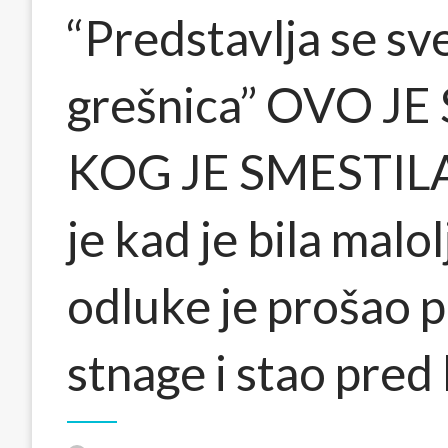
“Predstavlja se sv
grešnica” OVO J
KOG JE SMESTILA
je kad je bila malo
odluke je prošao 
stnage i stao pre