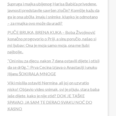
Supruga i majka ubijenog Harisa Babića privedene,
javnosti predstavile savršen zIočin? Komšije kažu da
ga je ona ub0Ia, imaju i snimke, kIupko je odmotano
– za rmajka ovo može da uradi?
PUČE BRUKA, BRENA KUKA – Boba Živojinović
konačno progovorio o Priji, a sinu poručio, našao si
mi Ijubav: Ona je moja samo moja, ona me ljubi
najbolje..
“Oni nisu za djecu, nakon 7 dana ostavili dijete i otisli
da se dr0g..”: Prva Cecina izjava o Anastasiji i unuku
Ilijanu ŠOKIRALA MNOGE
Viki mislila ostaviti Nermina, ali joj on uzvratio
nisko! Objavio video snimak, svi je pIjuju, stara baba
jaše dijete, kako je nije stid? DOK JE TAŠKE
SPAVAO, JA SAM TE DERAO SVAKU NOĆ DO
KASNO