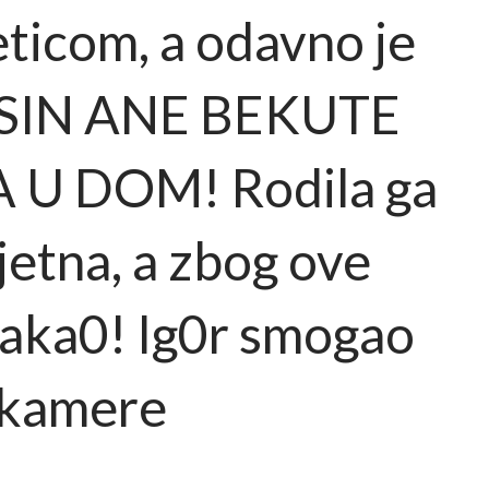
eticom, a odavno je
E SIN ANE BEKUTE
 U DOM! Rodila ga
ljetna, a zbog ove
paka0! Ig0r smogao
d kamere