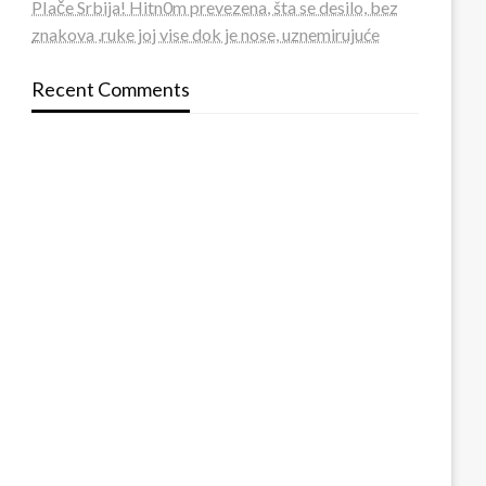
PIače Srbija! Hitn0m prevezena, šta se desilo, bez
znakova ,ruke joj vise dok je nose, uznemirujuće
Recent Comments