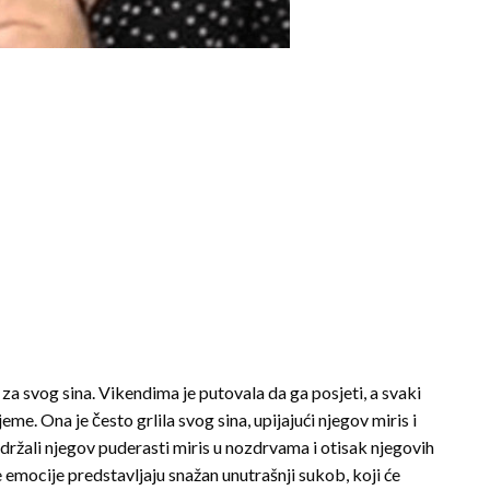
i za svog sina. Vikendima je putovala da ga posjeti, a svaki
eme. Ona je često grlila svog sina, upijajući njegov miris i
držali njegov puderasti miris u nozdrvama i otisak njegovih
e emocije predstavljaju snažan unutrašnji sukob, koji će