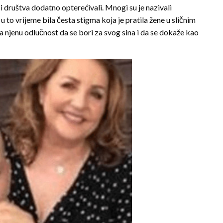
isci društva dodatno opterećivali. Mnogi su je nazivali
 u to vrijeme bila česta stigma koja je pratila žene u sličnim
 njenu odlučnost da se bori za svog sina i da se dokaže kao