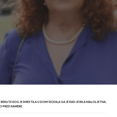
 BEKUTE KOG JE SMESTILA U DOM! RODILA GA JE KAD JE BILA MALOLJETNA,
AO PRED KAMERE