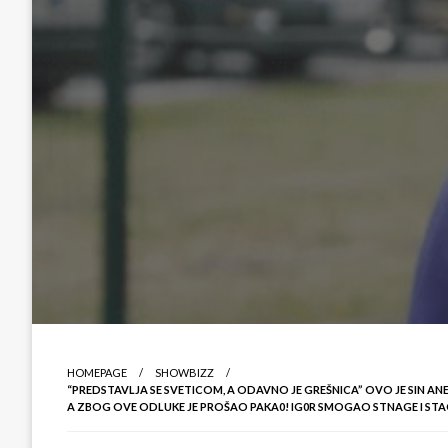
HOMEPAGE
SHOWBIZZ
“PREDSTAVLJA SE SVETICOM, A ODAVNO JE GREŠNICA” OVO JE SIN ANE
A ZBOG OVE ODLUKE JE PROŠAO PAKA0! IG0R SMOGAO STNAGE I ST