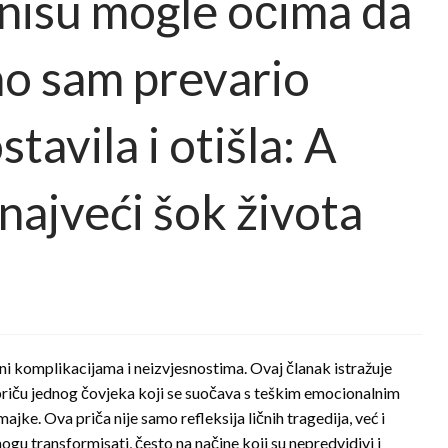
 nisu mogle očima da
no sam prevario
tavila i otišla: A
najveći šok života
ni komplikacijama i neizvjesnostima. Ovaj članak istražuje
a priču jednog čovjeka koji se suočava s teškim emocionalnim
jke. Ova priča nije samo refleksija ličnih tragedija, već i
u transformisati, često na načine koji su nepredvidivi i