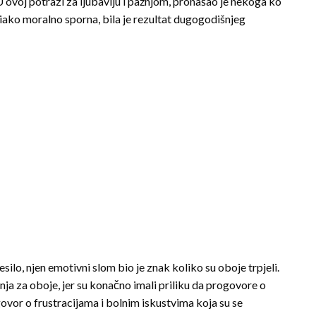
 ovoj potrazi za ljubavlju i pažnjom, pronašao je nekoga ko
 iako moralno sporna, bila je rezultat dugogodišnjeg
silo, njen emotivni slom bio je znak koliko su oboje trpjeli.
nja za oboje, jer su konačno imali priliku da progovore o
govor o frustracijama i bolnim iskustvima koja su se