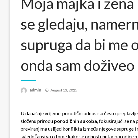
Moja majka i žena
se gledaju, namer
supruga da bi me os
onda sam doživeo 
Posted
admin
August 13, 2025
on
U današnje vrijeme, porodični odnosi su često preplavlje
složenu prirodu
porodičnih sukoba
, fokusirajući se n
previranjima uslijed konflikta između njegove supruge i ma
svjedočanstvo o tome kako se odnosi unutar porodice mog