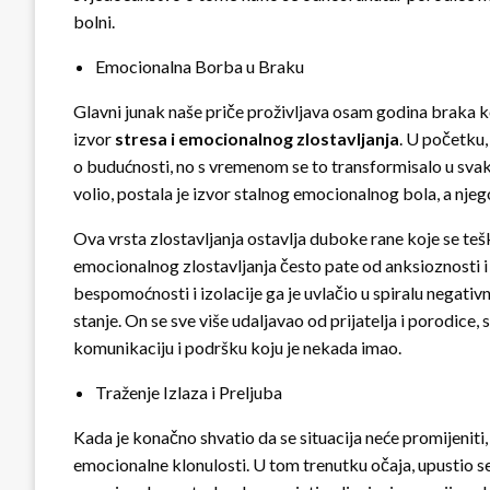
bolni.
Emocionalna Borba u Braku
Glavni junak naše priče proživljava osam godina braka ko
izvor
stresa i emocionalnog zlostavljanja
. U početku,
o budućnosti, no s vremenom se to transformisalo u sva
volio, postala je izvor stalnog emocionalnog bola, a nj
Ova vrsta zlostavljanja ostavlja duboke rane koje se teško
emocionalnog zlostavljanja često pate od anksioznosti i d
bespomoćnosti i izolacije ga je uvlačio u spiralu negativ
stanje. On se sve više udaljavao od prijatelja i porodice
komunikaciju i podršku koju je nekada imao.
Traženje Izlaza i Preljuba
Kada je konačno shvatio da se situacija neće promijeniti,
emocionalne klonulosti. U tom trenutku očaja, upustio s