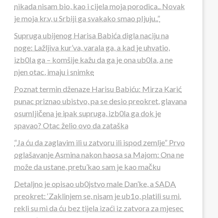
nikada nisam bio, kao i cijela moja porodica.. Novak
je moja kr.v, u Srbiji ga svakako smao pIjuju..”
Supruga ubijenog Harisa Babića digla naciju na
noge: Lažljiva kur’va, varala ga, a kad je uhvatio,
izb0Ia ga – komšije kažu da ga je ona ub0Ia, a ne
njen otac, imaju i snimke
Poznat termin dženaze Harisu Babiću: Mirza Karić
punac priznao ubistvo, pa se desio preokret, glavana
osumIjičena je ipak supruga, izb0la ga dok je
spavao? Otac želio ovo da zataška
“Ja ću da zaglavim ili u zatvoru ili ispod zemlje” Prvo
oglašavanje Asmina nakon haosa sa Majom: Ona ne
može da ustane, pretu’kao sam je kao mačku
Detaljno je opisao ub0jstvo male Dan’ke, a SADA
preokret: ‘Zaklinjem se, nisam je ub1o, platili su mi,
rekli su mi da ću bez tijela izaći iz zatvora za mjesec