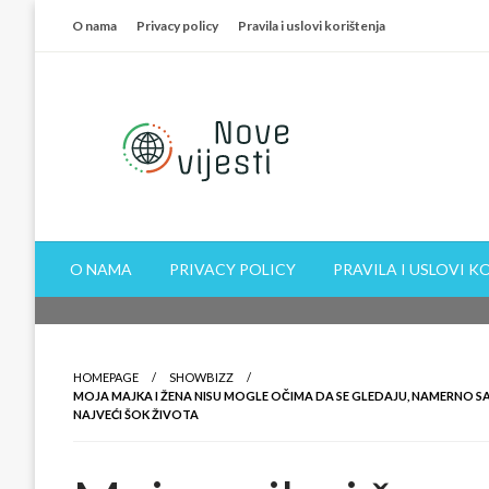
Skip
O nama
Privacy policy
Pravila i uslovi korištenja
to
content
O NAMA
PRIVACY POLICY
PRAVILA I USLOVI K
HOMEPAGE
SHOWBIZZ
MOJA MAJKA I ŽENA NISU MOGLE OČIMA DA SE GLEDAJU, NAMERNO SA
NAJVEĆI ŠOK ŽIVOTA