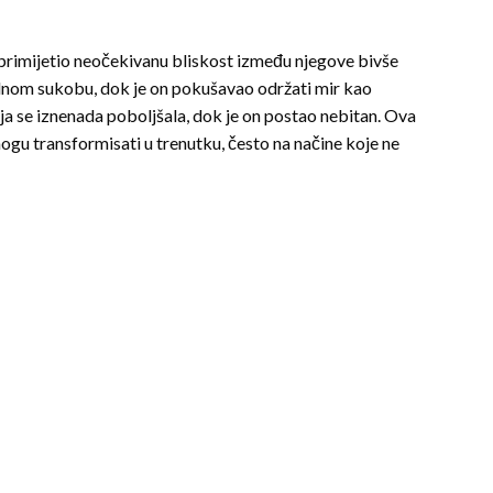
e primijetio neočekivanu bliskost između njegove bivše
talnom sukobu, dok je on pokušavao održati mir kao
a se iznenada poboljšala, dok je on postao nebitan. Ova
gu transformisati u trenutku, često na načine koje ne