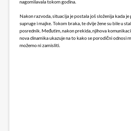
nagomilavala tokom godina.
Nakon razvoda, situacija je postala još složenija kada j
supruge i majke. Tokom braka, te dvije žene su bile u s
posrednik. Međutim, nakon prekida, njihova komunikacij
nova dinamika ukazuje na to kako se porodični odnosi mo
možemo ni zamisliti.