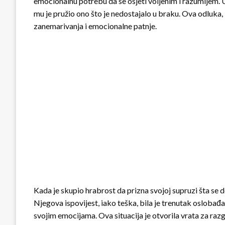
emocionalnu potrebu da se osjeti voljenim i razumijem. U
mu je pružio ono što je nedostajalo u braku. Ova odluka,
zanemarivanja i emocionalne patnje.
Kada je skupio hrabrost da prizna svojoj supruzi šta se de
Njegova ispovijest, iako teška, bila je trenutak oslobađa
svojim emocijama. Ova situacija je otvorila vrata za raz