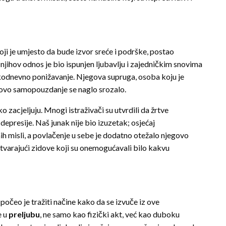
ji je umjesto da bude izvor sreće i podrške, postao
 njihov odnos je bio ispunjen ljubavlju i zajedničkim snovima
kodnevno ponižavanje. Njegova supruga, osoba koju je
egovo samopouzdanje se naglo srozalo.
 zacjeljuju. Mnogi istraživači su utvrdili da žrtve
epresije. Naš junak nije bio izuzetak; osjećaj
nih misli, a povlačenje u sebe je dodatno otežalo njegovo
, stvarajući zidove koji su onemogućavali bilo kakvu
 počeo je tražiti načine kako da se izvuče iz ove
e u
preljubu
, ne samo kao fizički akt, već kao duboku