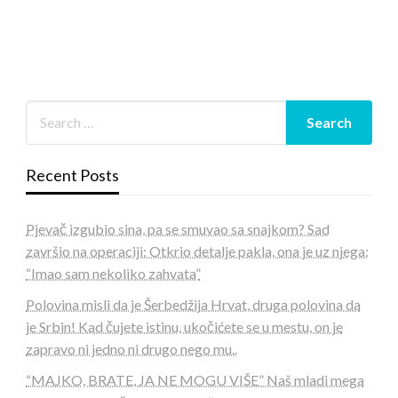
Recent Posts
Pjevač izgubio sina, pa se smuvao sa snajkom? Sad
završio na operaciji: Otkrio detalje pakla, ona je uz njega:
“Imao sam nekoliko zahvata”
Polovina misli da je Šerbedžija Hrvat, druga polovina da
je Srbin! Kad čujete istinu, ukočićete se u mestu, on je
zapravo ni jedno ni drugo nego mu..
“MAJKO, BRATE, JA NE MOGU VIŠE” Naš mladi mega