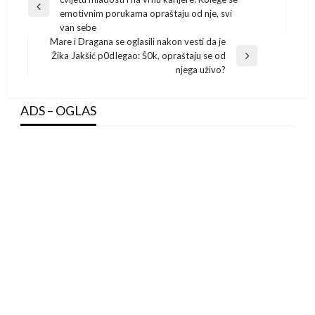
navigation
Previous
emotivnim porukama opraštaju od nje, svi
Post
van sebe
Mare i Dragana se oglasili nakon vesti da je
Žika Jakšić p0dIegao: Š0k, opraštaju se od
Next
njega uživo?
Post
ADS – OGLAS