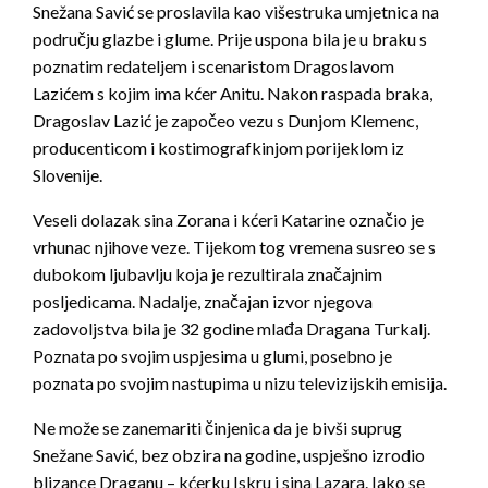
Snežana Savić se proslavila kao višestruka umjetnica na
području glazbe i glume. Prije uspona bila je u braku s
poznatim redateljem i scenaristom Dragoslavom
Lazićem s kojim ima kćer Anitu. Nakon raspada braka,
Dragoslav Lazić je započeo vezu s Dunjom Klemenc,
producenticom i kostimografkinjom porijeklom iz
Slovenije.
Veseli dolazak sina Zorana i kćeri Katarine označio je
vrhunac njihove veze. Tijekom tog vremena susreo se s
dubokom ljubavlju koja je rezultirala značajnim
posljedicama. Nadalje, značajan izvor njegova
zadovoljstva bila je 32 godine mlađa Dragana Turkalj.
Poznata po svojim uspjesima u glumi, posebno je
poznata po svojim nastupima u nizu televizijskih emisija.
Ne može se zanemariti činjenica da je bivši suprug
Snežane Savić, bez obzira na godine, uspješno izrodio
blizance Draganu – kćerku Iskru i sina Lazara. Iako se