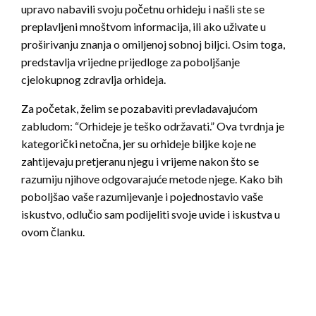
upravo nabavili svoju početnu orhideju i našli ste se
preplavljeni mnoštvom informacija, ili ako uživate u
proširivanju znanja o omiljenoj sobnoj biljci. Osim toga,
predstavlja vrijedne prijedloge za poboljšanje
cjelokupnog zdravlja orhideja.
Za početak, želim se pozabaviti prevladavajućom
zabludom: “Orhideje je teško održavati.” Ova tvrdnja je
kategorički netočna, jer su orhideje biljke koje ne
zahtijevaju pretjeranu njegu i vrijeme nakon što se
razumiju njihove odgovarajuće metode njege. Kako bih
poboljšao vaše razumijevanje i pojednostavio vaše
iskustvo, odlučio sam podijeliti svoje uvide i iskustva u
ovom članku.