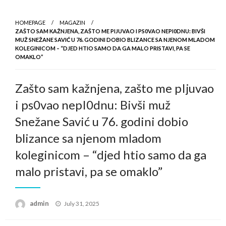
HOMEPAGE
MAGAZIN
ZAŠTO SAM KAŽNJENA, ZAŠTO ME PIJUVAO I PS0VAO NEPI0DNU: BIVŠI
MUŽ SNEŽANE SAVIĆ U 76. GODINI DOBIO BLIZANCE SA NJENOM MLADOM
KOLEGINICOM – “DJED HTIO SAMO DA GA MALO PRISTAVI, PA SE
OMAKLO”
Zašto sam kažnjena, zašto me pIjuvao
i ps0vao nepI0dnu: Bivši muž
Snežane Savić u 76. godini dobio
blizance sa njenom mladom
koleginicom – “djed htio samo da ga
malo pristavi, pa se omaklo”
Posted
admin
July 31, 2025
on