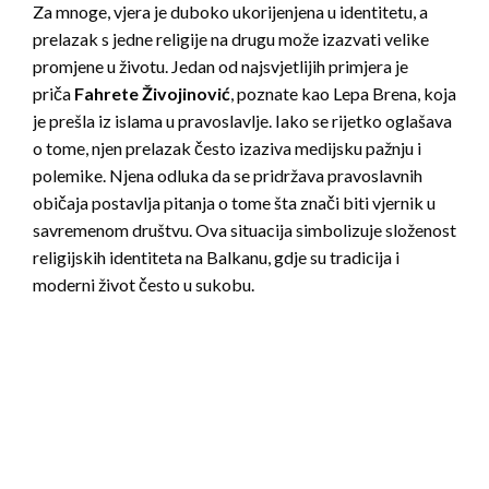
Za mnoge, vjera je duboko ukorijenjena u identitetu, a
prelazak s jedne religije na drugu može izazvati velike
promjene u životu. Jedan od najsvjetlijih primjera je
priča
Fahrete Živojinović
, poznate kao Lepa Brena, koja
je prešla iz islama u pravoslavlje. Iako se rijetko oglašava
o tome, njen prelazak često izaziva medijsku pažnju i
polemike. Njena odluka da se pridržava pravoslavnih
običaja postavlja pitanja o tome šta znači biti vjernik u
savremenom društvu. Ova situacija simbolizuje složenost
religijskih identiteta na Balkanu, gdje su tradicija i
moderni život često u sukobu.