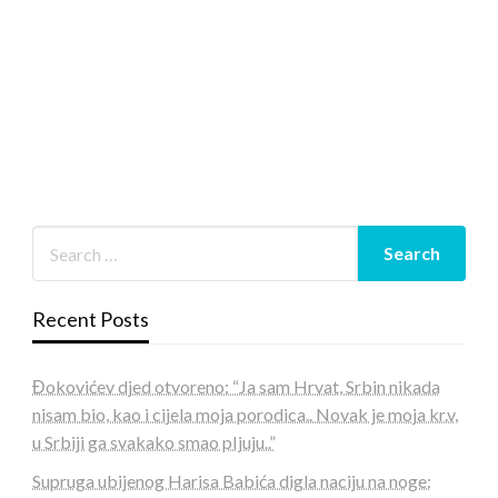
Recent Posts
Đokovićev djed otvoreno: “Ja sam Hrvat, Srbin nikada
nisam bio, kao i cijela moja porodica.. Novak je moja kr.v,
u Srbiji ga svakako smao pIjuju..”
Supruga ubijenog Harisa Babića digla naciju na noge: