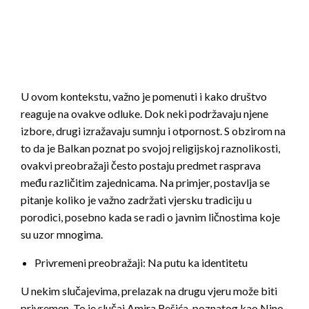
U ovom kontekstu, važno je pomenuti i kako društvo
reaguje na ovakve odluke. Dok neki podržavaju njene
izbore, drugi izražavaju sumnju i otpornost. S obzirom na
to da je Balkan poznat po svojoj religijskoj raznolikosti,
ovakvi preobražaji često postaju predmet rasprava
među različitim zajednicama. Na primjer, postavlja se
pitanje koliko je važno zadržati vjersku tradiciju u
porodici, posebno kada se radi o javnim ličnostima koje
su uzor mnogima.
Privremeni preobražaji: Na putu ka identitetu
U nekim slučajevima, prelazak na drugu vjeru može biti
privremen. To je slučaj Amira Rešića, poznatog kao Nino,