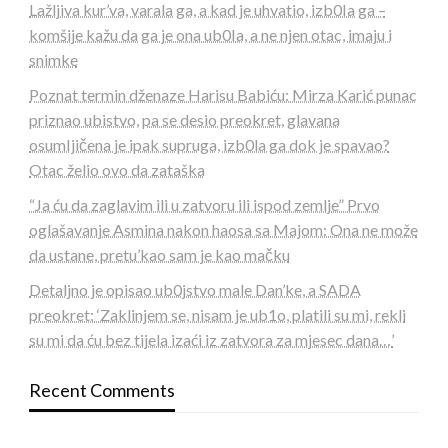
Lažljiva kur’va, varala ga, a kad je uhvatio, izb0Ia ga –
komšije kažu da ga je ona ub0Ia, a ne njen otac, imaju i
snimke
Poznat termin dženaze Harisu Babiću: Mirza Karić punac
priznao ubistvo, pa se desio preokret, glavana
osumIjičena je ipak supruga, izb0la ga dok je spavao?
Otac želio ovo da zataška
“Ja ću da zaglavim ili u zatvoru ili ispod zemlje” Prvo
oglašavanje Asmina nakon haosa sa Majom: Ona ne može
da ustane, pretu’kao sam je kao mačku
Detaljno je opisao ub0jstvo male Dan’ke, a SADA
preokret: ‘Zaklinjem se, nisam je ub1o, platili su mi, rekli
su mi da ću bez tijela izaći iz zatvora za mjesec dana…’
Recent Comments