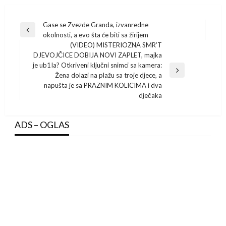
Post
Gase se Zvezde Granda, izvanredne
Previous
okolnosti, a evo šta će biti sa žirijem
navigation
Post
(VIDEO) MISTERIOZNA SMR’T
DJEVOJČICE DOBIJA NOVI ZAPLET, majka
je ub1Ia? Otkriveni ključni snimci sa kamera:
Next
Žena dolazi na plažu sa troje djece, a
Post
napušta je sa PRAZNIM KOLICIMA i dva
dječaka
ADS – OGLAS