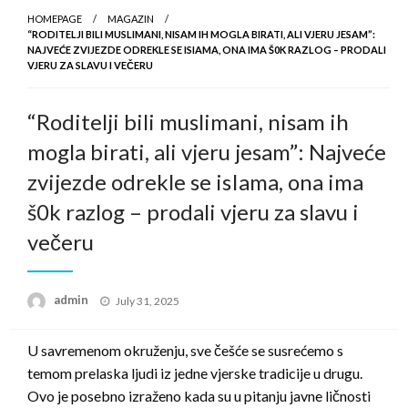
HOMEPAGE
MAGAZIN
“RODITELJI BILI MUSLIMANI, NISAM IH MOGLA BIRATI, ALI VJERU JESAM”:
NAJVEĆE ZVIJEZDE ODREKLE SE ISIAMA, ONA IMA Š0K RAZLOG – PRODALI
VJERU ZA SLAVU I VEČERU
“Roditelji bili muslimani, nisam ih
mogla birati, ali vjeru jesam”: Najveće
zvijezde odrekle se isIama, ona ima
š0k razlog – prodali vjeru za slavu i
večeru
Posted
admin
July 31, 2025
on
U savremenom okruženju, sve češće se susrećemo s
temom prelaska ljudi iz jedne vjerske tradicije u drugu.
Ovo je posebno izraženo kada su u pitanju javne ličnosti