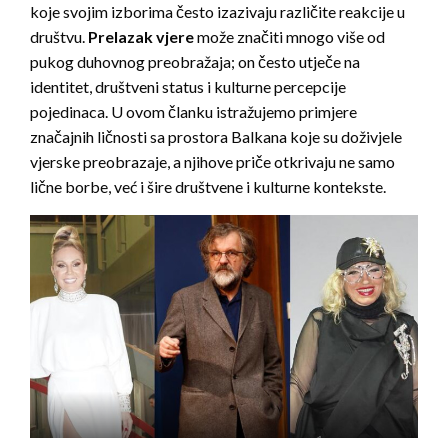
koje svojim izborima često izazivaju različite reakcije u
društvu.
Prelazak vjere
može značiti mnogo više od
pukog duhovnog preobražaja; on često utječe na
identitet, društveni status i kulturne percepcije
pojedinaca. U ovom članku istražujemo primjere
značajnih ličnosti sa prostora Balkana koje su doživjele
vjerske preobrazaje, a njihove priče otkrivaju ne samo
lične borbe, već i šire društvene i kulturne kontekste.