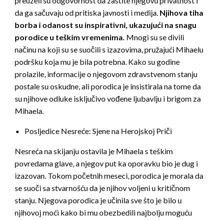
preuzeli su odgovornost da zaštite njegovu privatnost i
da ga sačuvaju od pritiska javnosti i medija.
Njihova tiha
borba i odanost su inspirativni, ukazujući na snagu
porodice u teškim vremenima.
Mnogi su se divili
načinu na koji su se suočili s izazovima, pružajući Mihaelu
podršku koja mu je bila potrebna. Kako su godine
prolazile, informacije o njegovom zdravstvenom stanju
postale su oskudne, ali porodica je insistirala na tome da
su njihove odluke isključivo vođene ljubavlju i brigom za
Mihaela.
Posljedice Nesreće: Sjene na Herojskoj Priči
Nesreća na skijanju ostavila je Mihaela s teškim
povredama glave, a njegov put ka oporavku bio je dug i
izazovan. Tokom početnih meseci, porodica je morala da
se suoči sa stvarnošću da je njihov voljeni u kritičnom
stanju. Njegova porodica je učinila sve što je bilo u
njihovoj moći kako bi mu obezbedili najbolju moguću