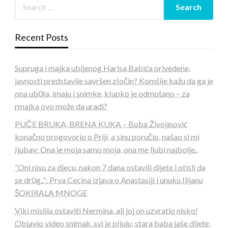
Recent Posts
Supruga i majka ubijenog Harisa Babića privedene,
javnosti predstavile savršen zIočin? Komšije kažu da ga je
ona ub0Ia, imaju i snimke, kIupko je odmotano – za
rmajka ovo može da uradi?
PUČE BRUKA, BRENA KUKA – Boba Živojinović
konačno progovorio o Priji, a sinu poručio, našao si mi
Ijubav: Ona je moja samo moja, ona me ljubi najbolje..
“Oni nisu za djecu, nakon 7 dana ostavili dijete i otisli da
se dr0g..”: Prva Cecina izjava o Anastasiji i unuku Ilijanu
ŠOKIRALA MNOGE
Viki mislila ostaviti Nermina, ali joj on uzvratio nisko!
Objavio video snimak, svi je pIjuju, stara baba jaše dijete,