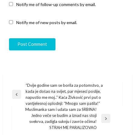
Notify me of follow-up comments by email.
Notify me of new posts by email.
Post
“Dvije godine sam se borila za potomstvo, a
kada je došao na svijet, par mjeseci poslije,
navigation
Previous
napustio me moj..” Kaća Živković prvi put o
Post
vantjelesnoj oplodnji: “Mnogo sam patila!”
MusIimanka sam i udata sam za SRBINA!
Jedno veče se budim a iznad nas stoji
Next
svekrva, zadigla suknju i zavrće očima!
Post
STRAH ME PARALIZOVAO