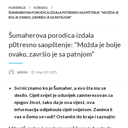
HOMEPAGE
KORISNO
ŠUMAHEROVA PORODICA IZDALA P0TRESNO SAOPŠTENJE: “MOŽDA JE
BOLJE OVAKO, ZAVRŠIO JE SA PATNJOM”
Šumaherova porodica izdala
p0tresno saopštenje: “Možda je bolje
ovako, završio je sa patnjom”
Posted
admin
May 19, 2025
on
Svi mi znamo ko je Šumaher, a evo šta mu se
desilo. Cijeli svijet je oduvijek zainteresovan za
njegov život, tako da je ova vijest, ova
informacija odijeknula cijeli svijetom. Zanima li
vas o čemu se radi? Ostanite do kraja i saznajte: