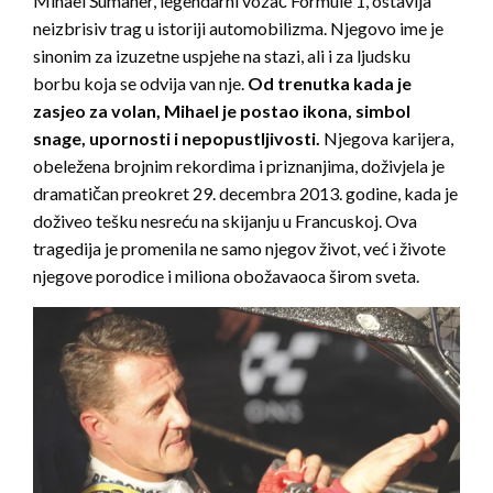
Mihael Šumaher, legendarni vozač Formule 1, ostavlja
neizbrisiv trag u istoriji automobilizma. Njegovo ime je
sinonim za izuzetne uspjehe na stazi, ali i za ljudsku
borbu koja se odvija van nje.
Od trenutka kada je
zasjeo za volan, Mihael je postao ikona, simbol
snage, upornosti i nepopustljivosti.
Njegova karijera,
obeležena brojnim rekordima i priznanjima, doživjela je
dramatičan preokret 29. decembra 2013. godine, kada je
doživeo tešku nesreću na skijanju u Francuskoj. Ova
tragedija je promenila ne samo njegov život, već i živote
njegove porodice i miliona obožavaoca širom sveta.