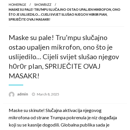
HOMEPAGE
SHOWBIZZ
MASKE SU PALE! TRU’MPU SLUČAJNO OSTAO UPALJEN MIKROFON, ONO
ŠTO JE USLIJEDILO… CIJELI SVIJET SLUŠAO NJEGOV H0R0R PIAN,
SPRIJEČITE OVAJ MASAKR!
Maske su pale! Tru’mpu slučajno
ostao upaljen mikrofon, ono što je
uslijedilo… Cijeli svijet slušao njegov
h0r0r pIan, SPRIJEČITE OVAJ
MASAKR!
Posted
admin
March 8, 2025
on
Maske su skinute! Slučajna aktivacija njegovog
mikrofona od strane Trumpa pokrenula je niz događaja
koji su se kasnije dogodili. Globalna publika sada je