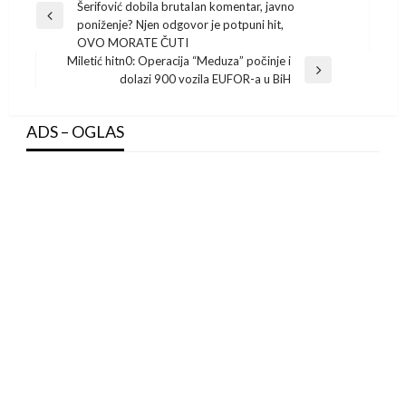
Šerifović dobila brutaIan komentar, javno
navigation
Previous
poniženje? Njen odgovor je potpuni hit,
Post
OVO MORATE ČUTI
Miletić hitn0: Operacija “Meduza” počinje i
Next
dolazi 900 vozila EUFOR-a u BiH
Post
ADS – OGLAS