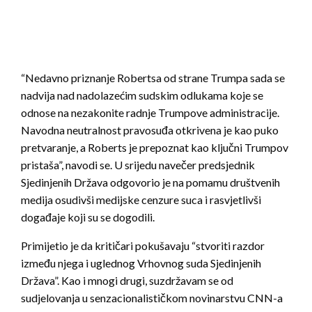
“Nedavno priznanje Robertsa od strane Trumpa sada se
nadvija nad nadolazećim sudskim odlukama koje se
odnose na nezakonite radnje Trumpove administracije.
Navodna neutralnost pravosuđa otkrivena je kao puko
pretvaranje, a Roberts je prepoznat kao ključni Trumpov
pristaša”, navodi se. U srijedu navečer predsjednik
Sjedinjenih Država odgovorio je na pomamu društvenih
medija osudivši medijske cenzure suca i rasvjetlivši
događaje koji su se dogodili.
Primijetio je da kritičari pokušavaju “stvoriti razdor
između njega i uglednog Vrhovnog suda Sjedinjenih
Država”. Kao i mnogi drugi, suzdržavam se od
sudjelovanja u senzacionalističkom novinarstvu CNN-a