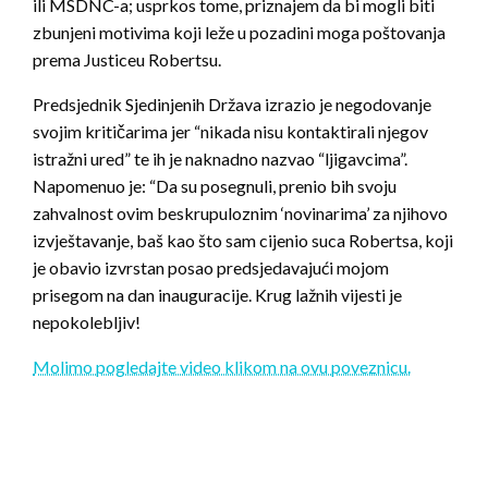
ili MSDNC-a; usprkos tome, priznajem da bi mogli biti
zbunjeni motivima koji leže u pozadini moga poštovanja
prema Justiceu Robertsu.
Predsjednik Sjedinjenih Država izrazio je negodovanje
svojim kritičarima jer “nikada nisu kontaktirali njegov
istražni ured” te ih je naknadno nazvao “ljigavcima”.
Napomenuo je: “Da su posegnuli, prenio bih svoju
zahvalnost ovim beskrupuloznim ‘novinarima’ za njihovo
izvještavanje, baš kao što sam cijenio suca Robertsa, koji
je obavio izvrstan posao predsjedavajući mojom
prisegom na dan inauguracije. Krug lažnih vijesti je
nepokolebljiv!
Molimo pogledajte video klikom na ovu poveznicu.