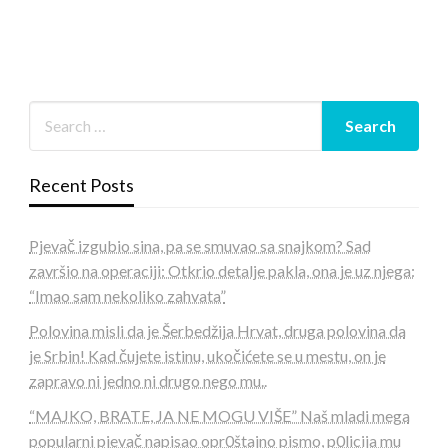
Recent Posts
Pjevač izgubio sina, pa se smuvao sa snajkom? Sad
završio na operaciji: Otkrio detalje pakla, ona je uz njega:
“Imao sam nekoliko zahvata”
Polovina misli da je Šerbedžija Hrvat, druga polovina da
je Srbin! Kad čujete istinu, ukočićete se u mestu, on je
zapravo ni jedno ni drugo nego mu..
“MAJKO, BRATE, JA NE MOGU VIŠE” Naš mladi mega
popularni pjevač napisao opr0štajno pismo, p0licija mu