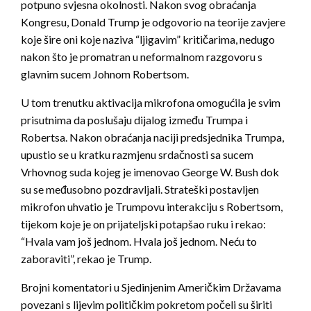
potpuno svjesna okolnosti. Nakon svog obraćanja
Kongresu, Donald Trump je odgovorio na teorije zavjere
koje šire oni koje naziva “ljigavim” kritičarima, nedugo
nakon što je promatran u neformalnom razgovoru s
glavnim sucem Johnom Robertsom.
U tom trenutku aktivacija mikrofona omogućila je svim
prisutnima da poslušaju dijalog između Trumpa i
Robertsa. Nakon obraćanja naciji predsjednika Trumpa,
upustio se u kratku razmjenu srdačnosti sa sucem
Vrhovnog suda kojeg je imenovao George W. Bush dok
su se međusobno pozdravljali. Strateški postavljen
mikrofon uhvatio je Trumpovu interakciju s Robertsom,
tijekom koje je on prijateljski potapšao ruku i rekao:
“Hvala vam još jednom. Hvala još jednom. Neću to
zaboraviti”, rekao je Trump.
Brojni komentatori u Sjedinjenim Američkim Državama
povezani s lijevim političkim pokretom počeli su širiti