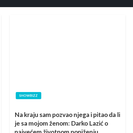
SHOWBIZZ
Na kraju sam pozvao njega i pitao da li
je sa mojom ženom: Darko Lazić o
najvećem životnom poniženju,