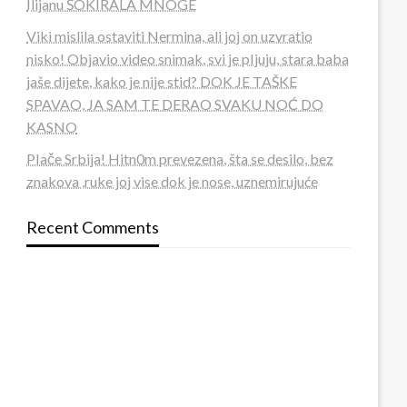
Ilijanu ŠOKIRALA MNOGE
Viki mislila ostaviti Nermina, ali joj on uzvratio
nisko! Objavio video snimak, svi je pIjuju, stara baba
jaše dijete, kako je nije stid? DOK JE TAŠKE
SPAVAO, JA SAM TE DERAO SVAKU NOĆ DO
KASNO
PIače Srbija! Hitn0m prevezena, šta se desilo, bez
znakova ,ruke joj vise dok je nose, uznemirujuće
Recent Comments