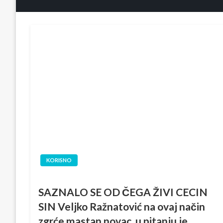
KORISNO
SAZNALO SE OD ČEGA ŽIVI CECIN
SIN Veljko Ražnatović na ovaj način
zgrće mastan novac, u pitanju je