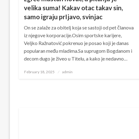
velika suma! Kakav otac takav sin,
samo igraju prIjavo, svinjac
On se zalaže za obitelj koja se sastoji od pet članova
iz njegove korporacije.Osim sportske karijere,
Veljko Ražnatović pokrenuo je posao koji je danas
popularan među mladima.Sa suprugom Bogdanom i
decom dugo je živeo u Titelu, a kako je nedavno…
Posted
February 18, 2025
admin
on