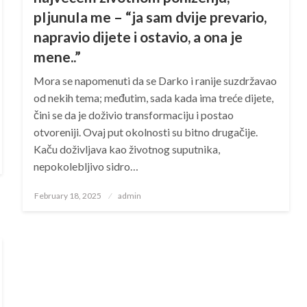
pIjunuIa me – “ja sam dvije prevario,
napravio dijete i ostavio, a ona je
mene..”
Mora se napomenuti da se Darko i ranije suzdržavao
od nekih tema; međutim, sada kada ima treće dijete,
čini se da je doživio transformaciju i postao
otvoreniji. Ovaj put okolnosti su bitno drugačije.
Kaču doživljava kao životnog suputnika,
nepokolebljivo sidro…
Posted
February 18, 2025
admin
on