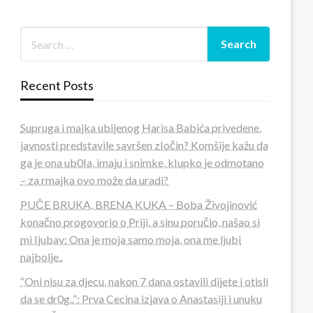
Recent Posts
Supruga i majka ubijenog Harisa Babića privedene,
javnosti predstavile savršen zIočin? Komšije kažu da
ga je ona ub0Ia, imaju i snimke, kIupko je odmotano
– za rmajka ovo može da uradi?
PUČE BRUKA, BRENA KUKA – Boba Živojinović
konačno progovorio o Priji, a sinu poručio, našao si
mi Ijubav: Ona je moja samo moja, ona me ljubi
najbolje..
“Oni nisu za djecu, nakon 7 dana ostavili dijete i otisli
da se dr0g..”: Prva Cecina izjava o Anastasiji i unuku