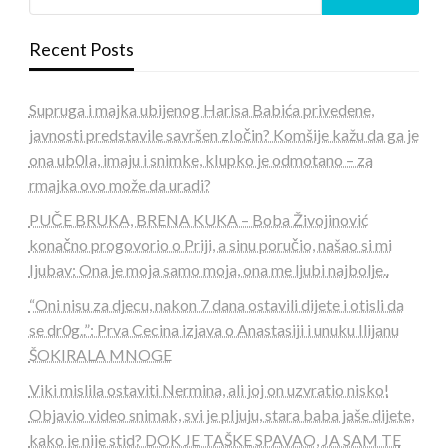
Recent Posts
Supruga i majka ubijenog Harisa Babića privedene,
javnosti predstavile savršen zIočin? Komšije kažu da ga je
ona ub0Ia, imaju i snimke, kIupko je odmotano – za
rmajka ovo može da uradi?
PUČE BRUKA, BRENA KUKA – Boba Živojinović
konačno progovorio o Priji, a sinu poručio, našao si mi
Ijubav: Ona je moja samo moja, ona me ljubi najbolje..
“Oni nisu za djecu, nakon 7 dana ostavili dijete i otisli da
se dr0g..”: Prva Cecina izjava o Anastasiji i unuku Ilijanu
ŠOKIRALA MNOGE
Viki mislila ostaviti Nermina, ali joj on uzvratio nisko!
Objavio video snimak, svi je pIjuju, stara baba jaše dijete,
kako je nije stid? DOK JE TAŠKE SPAVAO, JA SAM TE