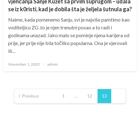
vjenčanja Sanje Kužet sa prvim suprugom – udala
se iz k0risti, kad je dobila šta je željela šutnula ga?
Naime, kada pomenemo Sanju, svi je najviše pamtimo kao
voditeljicu ZG ,to je njen trenutni posao a to radi i
godinama unazad. Jako malo se pominje njena karijera od
prije, jer prije nije bila točliko popularna. Ona je vjerovali
ili…
Posted
November 1, 2023
admin
on
Posts
navigation
Previous
1
…
12
13