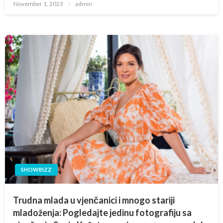
Posted
November 1, 2023
admin
on
SHOWBIZZ
Trudna mlada u vjenčanici i mnogo stariji
mladoženja: Pogledajte jedinu fotografiju sa