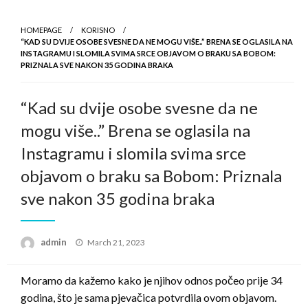
HOMEPAGE
KORISNO
“KAD SU DVIJE OSOBE SVESNE DA NE MOGU VIŠE..” BRENA SE OGLASILA NA
INSTAGRAMU I SLOMILA SVIMA SRCE OBJAVOM O BRAKU SA BOBOM:
PRIZNALA SVE NAKON 35 GODINA BRAKA
“Kad su dvije osobe svesne da ne
mogu više..” Brena se oglasila na
Instagramu i slomila svima srce
objavom o braku sa Bobom: Priznala
sve nakon 35 godina braka
Posted
admin
March 21, 2023
on
Moramo da kažemo kako je njihov odnos počeo prije 34
godina, što je sama pjevačica potvrdila ovom objavom.