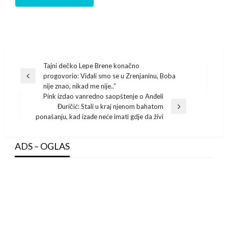
Post
Tajni dečko Lepe Brene konačno
progovorio: Viđali smo se u Zrenjaninu, Boba
navigation
Previous
nije znao, nikad me nije..”
Post
Pink izdao vanredno saopštenje o Anđeli
Đuričić: Stali u kraj njenom bahatom
Next
ponašanju, kad izađe neće imati gdje da živi
Post
ADS – OGLAS