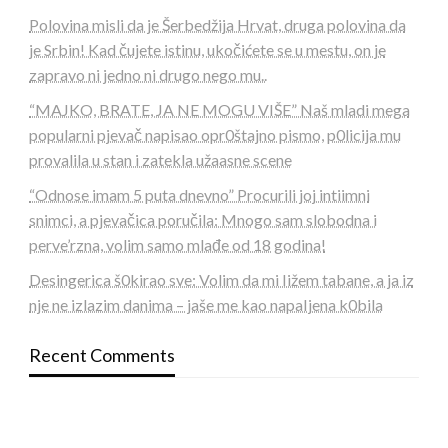
Polovina misli da je Šerbedžija Hrvat, druga polovina da
je Srbin! Kad čujete istinu, ukočićete se u mestu, on je
zapravo ni jedno ni drugo nego mu..
“MAJKO, BRATE, JA NE MOGU VIŠE” Naš mladi mega
popularni pjevač napisao opr0štajno pismo, p0licija mu
provalila u stan i zatekla užaasne scene
“Odnose imam 5 puta dnevno” Procurili joj intiimni
snimci, a pjevačica poručila: Mnogo sam slobodna i
perve’rzna, volim samo mlađe od 18 godina!
Desingerica š0kirao sve: Volim da mi Iižem tabane, a ja iz
nje ne izlazim danima – jaše me kao napaIjena k0bila
Recent Comments