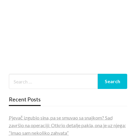
Recent Posts
Pjevač izgubio sina, pa se smuvao sa snajkom? Sad
završio na operaciji: Otkrio detalje pakla, ona je uz njega:
“Imao sam nekoliko zahvata”