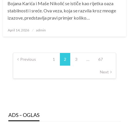
Bojana Karića i Maše Nikolić se ističe kao rijetka oaza
stabilnosti i sreće. Ova veza, koja se razvila kroz mnoge
izazove, predstavlja pravi primjer koliko…
Posted
April 14, 2026
admin
on
Posts
navigation
Previous
1
2
3
…
67
Next
ADS – OGLAS