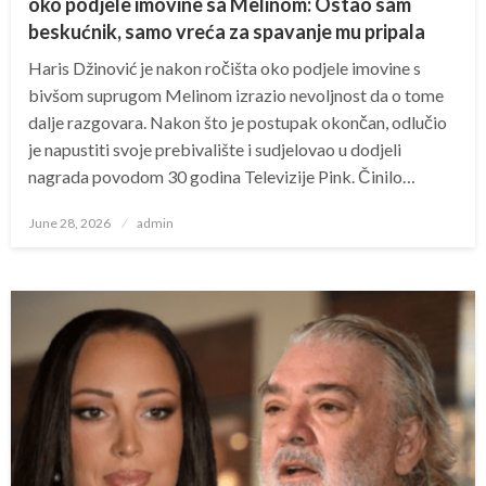
oko podjele imovine sa Melinom: Ostao sam
beskućnik, samo vreća za spavanje mu pripala
Haris Džinović je nakon ročišta oko podjele imovine s
bivšom suprugom Melinom izrazio nevoljnost da o tome
dalje razgovara. Nakon što je postupak okončan, odlučio
je napustiti svoje prebivalište i sudjelovao u dodjeli
nagrada povodom 30 godina Televizije Pink. Činilo…
Posted
June 28, 2026
admin
on