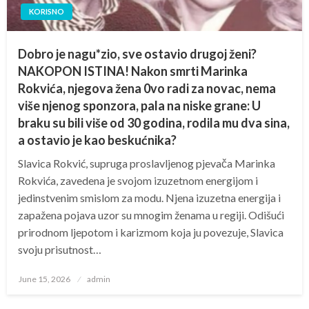
KORISNO
Dobro je nagu*zio, sve ostavio drugoj ženi?
NAKOPON ISTINA! Nakon smrti Marinka
Rokvića, njegova žena 0vo radi za novac, nema
više njenog sponzora, pala na niske grane: U
braku su bili više od 30 godina, rodila mu dva sina,
a ostavio je kao beskućnika?
Slavica Rokvić, supruga proslavljenog pjevača Marinka
Rokvića, zavedena je svojom izuzetnom energijom i
jedinstvenim smislom za modu. Njena izuzetna energija i
zapažena pojava uzor su mnogim ženama u regiji. Odišući
prirodnom ljepotom i karizmom koja ju povezuje, Slavica
svoju prisutnost…
Posted
June 15, 2026
admin
on