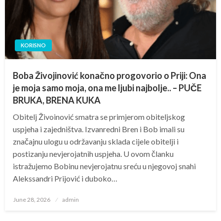
KORISNO
Boba Živojinović konačno progovorio o Priji: Ona
je moja samo moja, ona me ljubi najbolje.. – PUČE
BRUKA, BRENA KUKA
Obitelj Živoinović smatra se primjerom obiteljskog
uspjeha i zajedništva. Izvanredni Bren i Bob imali su
značajnu ulogu u održavanju sklada cijele obitelji i
postizanju nevjerojatnih uspjeha. U ovom članku
istražujemo Bobinu nevjerojatnu sreću u njegovoj snahi
Alekssandri Prijović i duboko…
Posted
June 28, 2026
admin
on