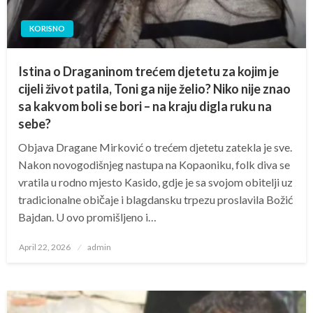
KORISNO
Istina o Draganinom trećem djetetu za kojim je
cijeli život patila, Toni ga nije želio? Niko nije znao
sa kakvom boli se bori – na kraju digla ruku na
sebe?
Objava Dragane Mirković o trećem djetetu zatekla je sve.
Nakon novogodišnjeg nastupa na Kopaoniku, folk diva se
vratila u rodno mjesto Kasido, gdje je sa svojom obitelji uz
tradicionalne običaje i blagdansku trpezu proslavila Božić
Bajdan. U ovo promišljeno i…
Posted
April 22, 2026
admin
on