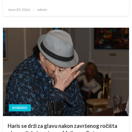
Posted
June 29, 2026
admin
on
KORISNO
Haris se drži za glavu nakon završenog ročišta