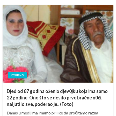
KORISNO
Djed od 87 godina oženio djev0jku koja ima samo
22 godine: Ono što se desiIo prve bračne n0ći,
naIjutiIo sve, poderao je.. (Foto)
Danas u medijima imamo prilike da pročitamo razna