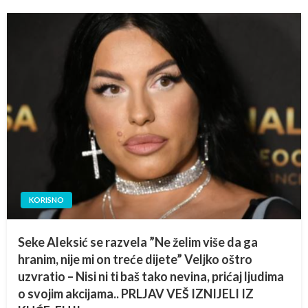
KORISNO
Seke Aleksić se razvela ”Ne želim više da ga
hranim, nije mi on treće dijete” Veljko oštro
uzvratio – Nisi ni ti baš tako nevina, prićaj ljudima
o svojim akcijama.. PRLJAV VEŠ IZNIJELI IZ