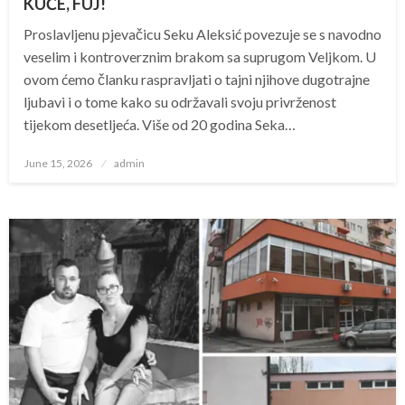
KUĆE, FUJ!
Proslavljenu pjevačicu Seku Aleksić povezuje se s navodno
veselim i kontroverznim brakom sa suprugom Veljkom. U
ovom ćemo članku raspravljati o tajni njihove dugotrajne
ljubavi i o tome kako su održavali svoju privrženost
tijekom desetljeća. Više od 20 godina Seka…
Posted
June 15, 2026
admin
on