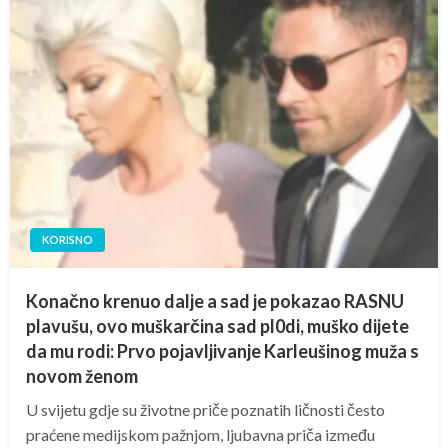
KORISNO
Konačno krenuo dalje a sad je pokazao RASNU
plavušu, ovo muškarčina sad pl0di, muško dijete
da mu rodi: Prvo pojavljivanje Karleušinog muža s
novom ženom
U svijetu gdje su životne priče poznatih ličnosti često
praćene medijskom pažnjom, ljubavna priča između