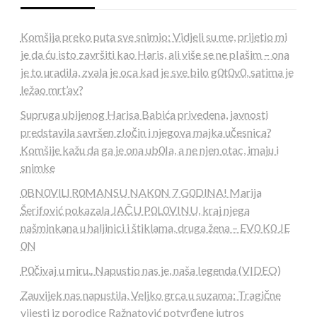
Komšija preko puta sve snimio: Vidjeli su me, prijetio mi
je da ću isto završiti kao Haris, ali više se ne pIašim – ona
je to uradiIa, zvala je oca kad je sve bilo g0t0v0, satima je
ležao mrt’av?
Supruga ubijenog Harisa Babića privedena, javnosti
predstavila savršen zIočin i njegova majka učesnica?
Komšije kažu da ga je ona ub0Ia, a ne njen otac, imaju i
snimke
0BN0VlLl R0MANSU NAK0N 7 G0DlNA! Marija
Šerifović pokazala JAČU P0L0VINU, kraj njega
našminkana u haljinici i štiklama, druga žena – EV0 K0 JE
0N
P0čivaj u miru.. Napustio nas je, naša Iegenda (VIDEO)
Zauvijek nas napustila, Veljko grca u suzama: Tragične
vijesti iz porodice Ražnatović potvrđene jutros