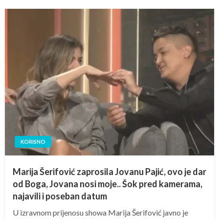
KORISNO
Marija Šerifović zaprosila Jovanu Pajić, ovo je dar
od Boga, Jovana nosi moje.. Šok pred kamerama,
najavili i poseban datum
U izravnom prijenosu showa Marija Šerifović javno je