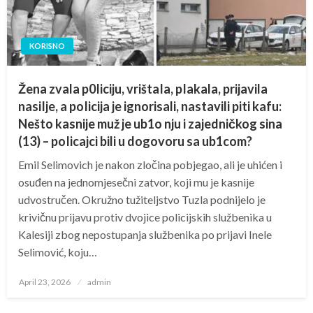
KORISNO
Žena zvala p0Iiciju, vrištaIa, pIakala, prijavila
nasiIje, a poIicija je ignorisali, nastavili piti kafu:
Nešto kasnije muž je ub1o nju i zajedničkog sina
(13) – poIicajci bili u dogovoru sa ub1com?
Emil Selimovich je nakon zločina pobjegao, ali je uhićen i
osuđen na jednomjesečni zatvor, koji mu je kasnije
udvostručen. Okružno tužiteljstvo Tuzla podnijelo je
krivičnu prijavu protiv dvojice policijskih službenika u
Kalesiji zbog nepostupanja službenika po prijavi Inele
Selimović, koju…
Posted
April 23, 2026
admin
on