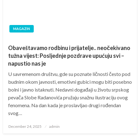
MAGAZIN
Obaveštavamo rodbinu i prijatelje.. neočekivano
tužna vijest: Posljednje pozdrave upućuju svi –
napustio nas je
U savremenom društvu, gde su poznate ličnosti često pod
budnim okom javnosti, emotivni gubici mogu biti posebno
bolni i javno istaknuti. Nedavni događaji u životu srpskog
pevača Slobe Radanovića pružaju snažnu ilustraciju ovog
fenomena. Na dan kada je proslavljao drugi rođendan
svog…
Posted
December 24, 2025
admin
on