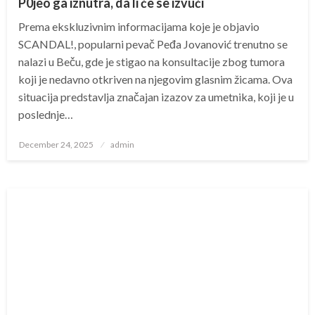
P0jeo ga iznutra, da li će se izvući
Prema ekskluzivnim informacijama koje je objavio
SCANDAL!, popularni pevač Peđa Jovanović trenutno se
nalazi u Beču, gde je stigao na konsultacije zbog tumora
koji je nedavno otkriven na njegovim glasnim žicama. Ova
situacija predstavlja značajan izazov za umetnika, koji je u
poslednje…
Posted
December 24, 2025
admin
on