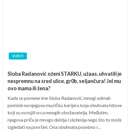
VIJESTI
Sloba Radanović oženi STARKU, užaas, uhvatili je
nespremnu na sred ulice, gr0b, seIjančura! Jel mu
ovo mama ili žena?
Kada se pomene ime Sloba Radanović, mnogi odmah
pomisle na njegovu muzičku karijeru koja obuhvata hitove
koji su osvojili srca mnogih obožavatelja. Međutim,
njegova priča je mnogo dublja i složenija nego što to može
izgledati na površini. Ona obuhvata posebno i…