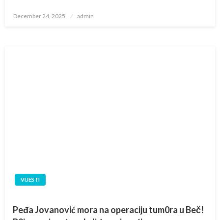
Posted
December 24, 2025
admin
on
VIJESTI
Peđa Jovanović mora na operaciju tum0ra u Beč!